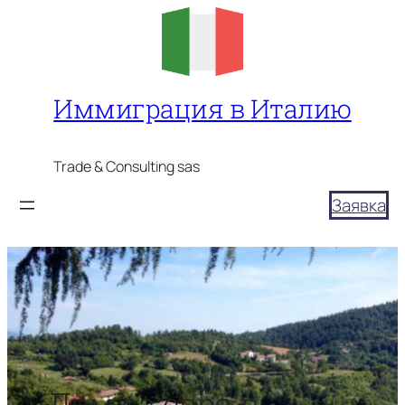
Перейти
к
содержимому
Иммиграция в Италию
Trade & Consulting sas
Заявка
Дом за евро в