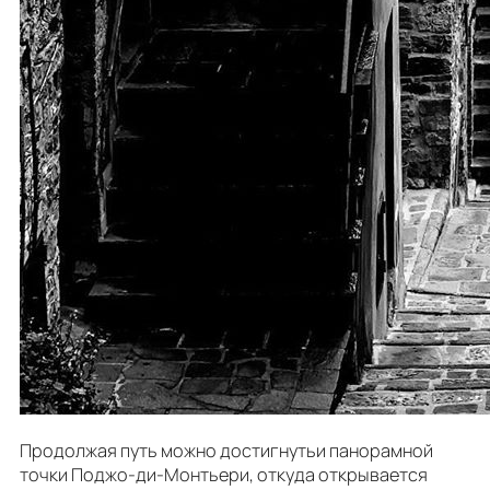
Продолжая путь можно достигнутьи панорамной
точки Поджо-ди-Монтьери, откуда открывается