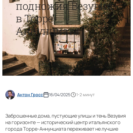
подножия Везувия
в Торре-
Аннунциата
Антон Гросс
16/04/2025
1-2 минут
Заброшенные дома, пустующие улицы и тень Везувия
на горизонте — исторический центр итальянского
города Торре-Аннунциата переживает не лучшие