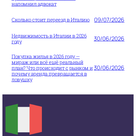
напомнил адвокат
09/07/2026
Сколько стоит переезд в Италию
Недвижимость в Италии в 2026
30/06/2026
году
Покупка жилья в 2026 году —
мираж или всё ещё реальный
30/06/2026
план? Что происходит с рынком и
почему аренда превращается в
ловушку