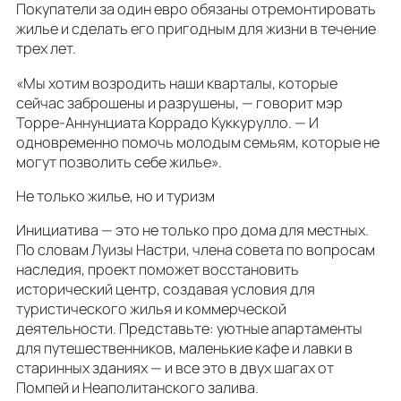
Покупатели за один евро обязаны отремонтировать
жилье и сделать его пригодным для жизни в течение
трех лет.
«Мы хотим возродить наши кварталы, которые
сейчас заброшены и разрушены, — говорит мэр
Торре-Аннунциата Коррадо Куккурулло. — И
одновременно помочь молодым семьям, которые не
могут позволить себе жилье».
Не только жилье, но и туризм
Инициатива — это не только про дома для местных.
По словам Луизы Настри, члена совета по вопросам
наследия, проект поможет восстановить
исторический центр, создавая условия для
туристического жилья и коммерческой
деятельности. Представьте: уютные апартаменты
для путешественников, маленькие кафе и лавки в
старинных зданиях — и все это в двух шагах от
Помпей и Неаполитанского залива.