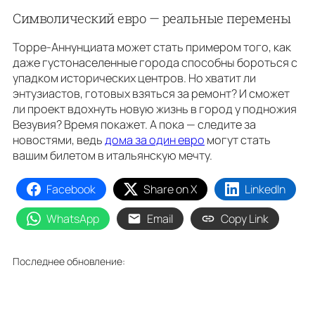
Символический евро — реальные перемены
Торре-Аннунциата может стать примером того, как
даже густонаселенные города способны бороться с
упадком исторических центров. Но хватит ли
энтузиастов, готовых взяться за ремонт? И сможет
ли проект вдохнуть новую жизнь в город у подножия
Везувия? Время покажет. А пока — следите за
новостями, ведь
дома за один евро
могут стать
вашим билетом в итальянскую мечту.
Facebook
Share on X
LinkedIn
WhatsApp
Email
Copy Link
Последнее обновление: