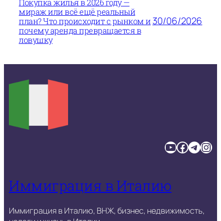
Покупка жилья в 2026 году —
мираж или всё ещё реальный
30/06/2026
план? Что происходит с рынком и
почему аренда превращается в
ловушку
YouTube
Facebook
Telegram
Instagram
Иммиграция в Италию
Иммиграция в Италию, ВНЖ, бизнес, недвижимость,