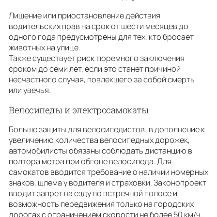
Лишение или приостановление действия
водительских прав на срок от шести месяцев до
одного года предусмотрены для тех, кто бросает
животных на улице.
Также существует риск тюремного заключения
сроком до семи лет, если это станет причиной
несчастного случая, повлекшего за собой смерть
или увечья.
Велосипеды и электросамокаты
Больше защиты для велосипедистов: в дополнение к
увеличению количества велосипедных дорожек,
автомобилисты обязаны соблюдать дистанцию в
полтора метра при обгоне велосипеда. Для
самокатов вводится требование о наличии номерных
знаков, шлема у водителя и страховки. Законопроект
вводит запрет на езду по встречной полосе и
возможность передвижения только на городских
дорогах с ограничением скорости не более 50 км/ч.