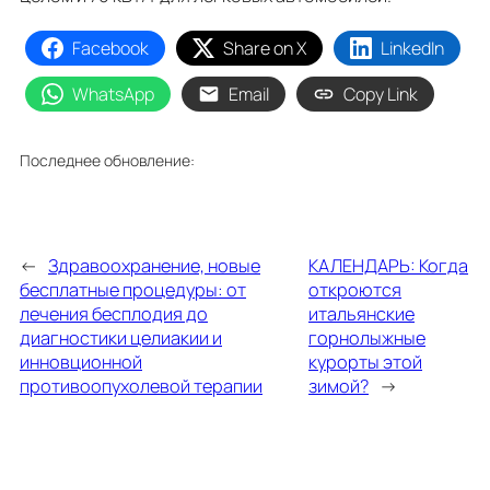
Facebook
Share on X
LinkedIn
WhatsApp
Email
Copy Link
Последнее обновление:
←
Здравоохранение, новые
КАЛЕНДАРЬ: Когда
бесплатные процедуры: от
откроются
лечения бесплодия до
итальянские
диагностики целиакии и
горнолыжные
инновционной
курорты этой
противоопухолевой терапии
зимой?
→