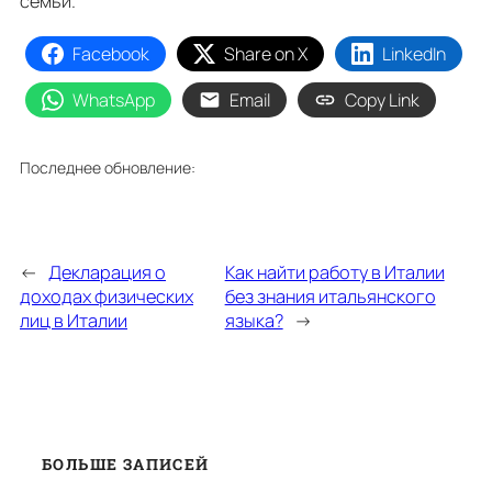
семьи.
Facebook
Share on X
LinkedIn
WhatsApp
Email
Copy Link
Последнее обновление:
←
Декларация о
Как найти работу в Италии
доходах физических
без знания итальянского
лиц в Италии
языка?
→
БОЛЬШЕ ЗАПИСЕЙ