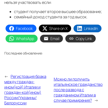
нельзя участвовать если:
студент получает второе высшее образование;
семейный доход студента за год высок.
Facebook
Share on X
LinkedIn
WhatsApp
Email
Copy Link
Последнее обновление:
←
Регистрация брака
Можно ли получить
между граждан-
итальянское гражданство
ином(кой) Италии и
после развода с
граждан-кой(ином)
гражданином Италии в
России/Украины/
случае примирения?
→
Белоруссии