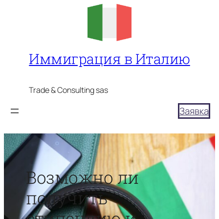
Перейти
к
содержимому
Иммиграция в Италию
Trade & Consulting sas
Заявка
Возможно ли
получить
стипендию и