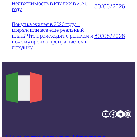
Недвижимость в Италии в 2026
30/06/2026
году
Покупка жилья в 2026 году —
мираж или всё ещё реальный
30/06/2026
план? Что происходит с рынком и
почему аренда превращается в
ловушку
YouTube
Facebook
Telegram
Instagram