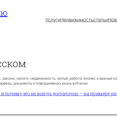
ию
Услуги
Недвижимость
статьи
Нов
сском
законы, налоги, недвижимость, жильё, работа, бизнес и важные изм
переезд, документы и повседневную жизнь в Италии.
 и почему это не всегда достаточно — на примере р