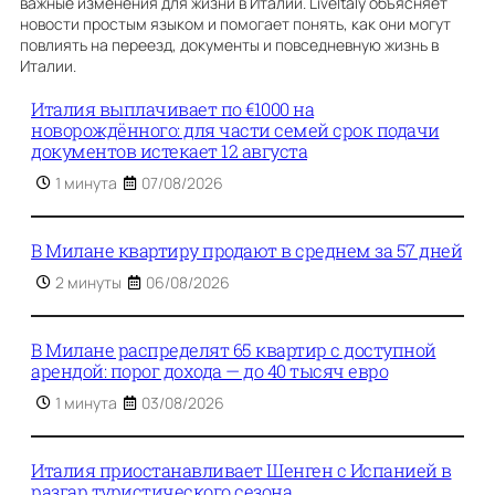
важные изменения для жизни в Италии. LiveItaly объясняет
новости простым языком и помогает понять, как они могут
повлиять на переезд, документы и повседневную жизнь в
Италии.
Италия выплачивает по €1000 на
новорождённого: для части семей срок подачи
документов истекает 12 августа
1 минута
07/08/2026
В Милане квартиру продают в среднем за 57 дней
2 минуты
06/08/2026
В Милане распределят 65 квартир с доступной
арендой: порог дохода — до 40 тысяч евро
1 минута
03/08/2026
Италия приостанавливает Шенген с Испанией в
разгар туристического сезона