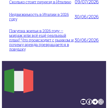
09/07/2026
Сколько стоит переезд в Италию
Недвижимость в Италии в 2026
30/06/2026
году
Покупка жилья в 2026 году —
мираж или всё ещё реальный
30/06/2026
план? Что происходит с рынком и
почему аренда превращается в
ловушку
YouTube
Facebook
Telegram
Instagram