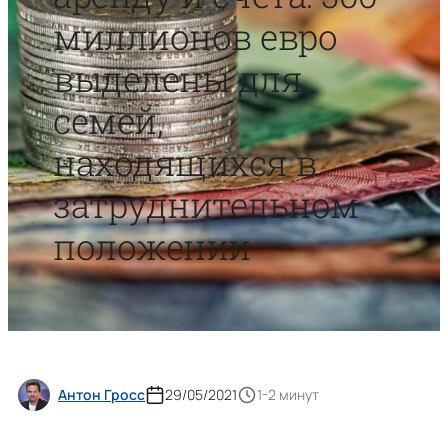
миллионов евро
выделены для
семей,
находящихся в
затруднительном
положении
Антон Гросс
29/05/2021
1-2 минут