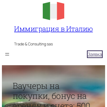
Перейти
к
содержимому
Иммиграция в Италию
Trade & Consulting sas
Заявка
Ваучеры на
покупки, бонус на
аренду и счета: 500