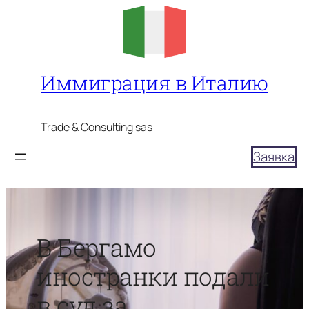
Перейти
к
содержимому
Иммиграция в Италию
Trade & Consulting sas
Заявка
В Бергамо
иностранки подали
в суд за