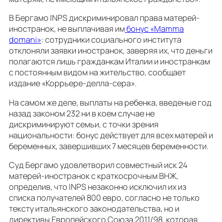
В Бергамо INPS дискриминировал права матерей-
иностранок, не выплачивая им
бонус «Mamma
domani»
: сотрудники социального института
отклоняли заявки иностранок, заверяя их, что деньги
полагаются лишь гражданкам Италии и иностранкам
с постоянным видом на жительство, сообщает
издание «Коррьере-делла-сера».
На самом же деле, выплаты на ребенка, введеные год
назад законом 232 ни в коем случае не
дискриминируют семьи, с точки зрения
национальности: бонус действует для всех матерей и
беременных, завершивших 7 месяцев беременности.
Суд Бергамо удовлетворил совместный иск 24
матерей-иностранок с краткосрочным ВНЖ,
определив, что INPS незаконно исключил их из
списка получателей 800 евро, согласно не только
тексту итальянского законодательства, но и
директивы Европейского Союза 2011/98, которая