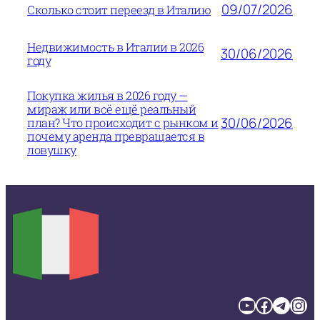
09/07/2026
Сколько стоит переезд в Италию
Недвижимость в Италии в 2026
30/06/2026
году
Покупка жилья в 2026 году —
мираж или всё ещё реальный
30/06/2026
план? Что происходит с рынком и
почему аренда превращается в
ловушку
YouTube
Facebook
Telegram
Instagram