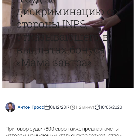
дискриминацию со
стороны INPS,
отказывающего в
выплатах бонуса
«Мама завтра»
Антон Гросс
01/12/2017
1-2 минут
10/05/2020
Приговор суда: «800 евро также предназначены
матерям, не имеющим итальянское гражданство».