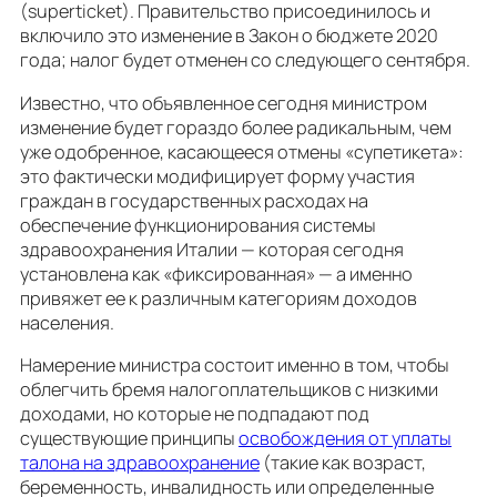
(superticket). Правительство присоединилось и
включило это изменение в Закон о бюджете 2020
года; налог будет отменен со следующего сентября.
Известно, что объявленное сегодня министром
изменение будет гораздо более радикальным, чем
уже одобренное, касающееся отмены «супетикета»:
это фактически модифицирует форму участия
граждан в государственных расходах на
обеспечение функционирования системы
здравоохранения Италии — которая сегодня
установлена как «фиксированная» — а именно
привяжет ее к различным категориям доходов
населения.
Намерение министра состоит именно в том, чтобы
облегчить бремя налогоплательщиков с низкими
доходами, но которые не подпадают под
существующие принципы
освобождения от уплаты
талона на здравоохранение
(такие как возраст,
беременность, инвалидность или определенные