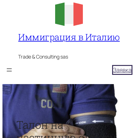
Перейти
к
содержимому
Иммиграция в Италию
Trade & Consulting sas
Заявка
Талон на
частичную оплату