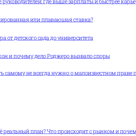
руководителей: где выше зарплаты и быстрее карь
ксированная или плавающая ставка?
а от детского сада до университета
кон и почему дело Роджеро вызвало споры
ь самому не всегда нужно: о малоизвестном праве 
щё реальный план? Что происходит с рынком и поче