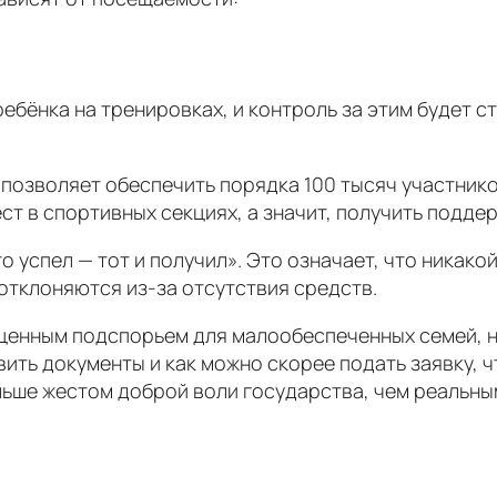
ебёнка на тренировках, и контроль за этим будет с
позволяет обеспечить порядка 100 тысяч участнико
ст в спортивных секциях, а значит, получить подде
 успел — тот и получил». Это означает, что никако
отклоняются из‑за отсутствия средств.
 ценным подспорьем для малообеспеченных семей, н
ить документы и как можно скорее подать заявку, ч
ьше жестом доброй воли государства, чем реальны