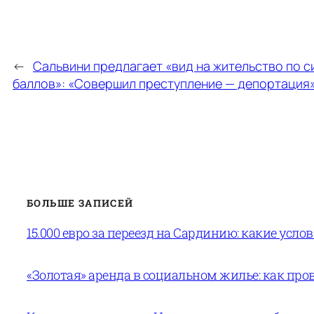
←
Сальвини предлагает «вид на жительство по 
баллов»: «Совершил преступление — депортация
БОЛЬШЕ ЗАПИСЕЙ
15.000 евро за переезд на Сардинию: какие усло
«Золотая» аренда в социальном жилье: как пров