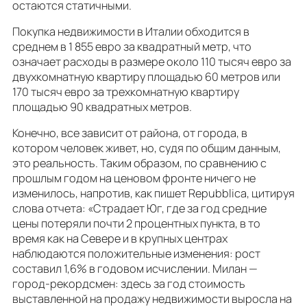
остаются статичными.
Покупка недвижимости в Италии обходится в
среднем в 1 855 евро за квадратный метр, что
означает расходы в размере около 110 тысяч евро за
двухкомнатную квартиру площадью 60 метров или
170 тысяч евро за трехкомнатную квартиру
площадью 90 квадратных метров.
Конечно, все зависит от района, от города, в
котором человек живет, но, судя по общим данным,
это реальность. Таким образом, по сравнению с
прошлым годом на ценовом фронте ничего не
изменилось, напротив, как пишет Repubblica, цитируя
слова отчета: «Страдает Юг, где за год средние
цены потеряли почти 2 процентных пункта, в то
время как на Севере и в крупных центрах
наблюдаются положительные изменения: рост
составил 1,6% в годовом исчислении. Милан —
город-рекордсмен: здесь за год стоимость
выставленной на продажу недвижимости выросла на