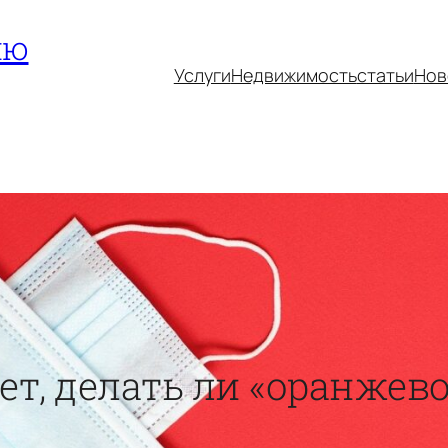
ию
Услуги
Недвижимость
статьи
Нов
т, делать ли «оранжево