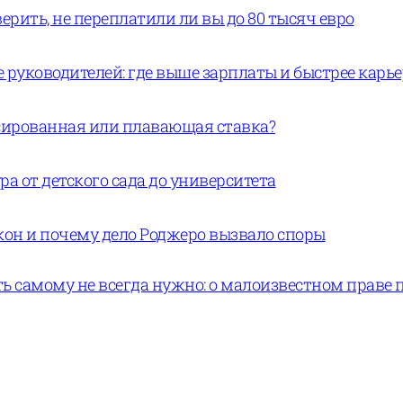
ерить, не переплатили ли вы до 80 тысяч евро
руководителей: где выше зарплаты и быстрее карь
ксированная или плавающая ставка?
а от детского сада до университета
кон и почему дело Роджеро вызвало споры
ь самому не всегда нужно: о малоизвестном праве 