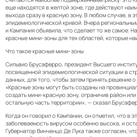
еще находятся в желтой зоне, где действуют наи
выхода сразу в красную зону. В любом случае, в
эпидемиологической кривой. Вчера региональным
и Кампания объявила, что сделает то же самое. Н
красные мини-зоны для тех областей, которые н
Что такое красные мини-зоны
Сильвио Брусаферро, президент Высшего институ
посвященной эпидемиологической ситуации в стр
данных, для того, чтобы затем принять решение о
«Красные зоны могут быть созданы на провинциал
создать мини-красную зону, ограничив район ил
остальную часть территории», — сказал Брусафе
Когда он говорил о Кампании, он отметил, что в 
заболеваемость вирусом особенно высока, и оста
Губернатор Винченцо Де Лука также согласен, ч