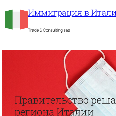
Перейти
Иммиграция в Итал
к
содержимому
Trade & Consulting sas
Правительство решае
региона Италии