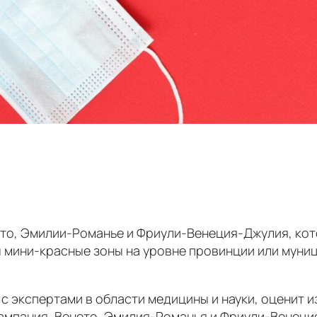
ето, Эмилии-Романье и Фриули-Венеция-Джулия, кот
ы мини-красные зоны на уровне провинции или муни
 экспертами в области медицины и науки, оценит и
ампания, Венето, Эмилия-Романья и Фриули-Венеция