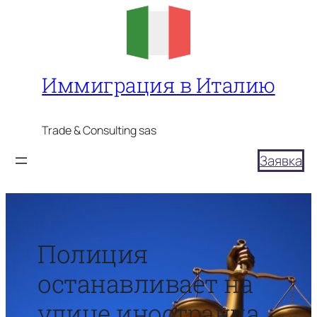
Перейти
к
содержимому
Иммиграция в Италию
Trade & Consulting sas
Заявка
Полиция
останавливает на
улице иностранца