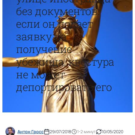
без документов:
если он подает
заявку на
получение
убежища, квестура
не может
депортировать его
Антон Гросс
29/07/2018
1-2 минут
10/05/2020