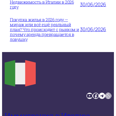
Недвижимость в Италии в 2026
30/06/2026
году
Покупка жилья в 2026 году —
мираж или всё ещё реальный
30/06/2026
план? Что происходит с рынком и
почему аренда превращается в
ловушку
YouTube
Facebook
Telegram
Instagram
Иммиграция в Италию