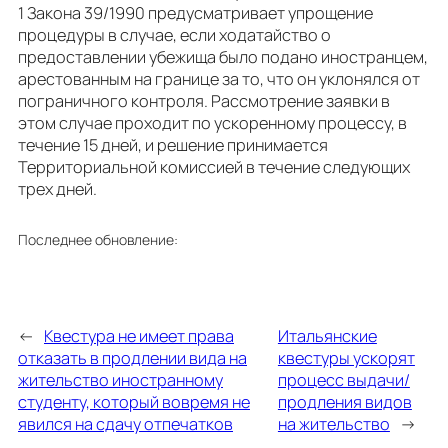
1 Закона 39/1990 предусматривает упрощение
процедуры в случае, если ходатайство о
предоставлении убежища было подано иностранцем,
арестованным на границе за то, что он уклонялся от
пограничного контроля. Рассмотрение заявки в
этом случае проходит по ускоренному процессу, в
течение 15 дней, и решение принимается
Территориальной комиссией в течение следующих
трех дней.
Последнее обновление:
←
Квестура не имеет права
Итальянские
отказать в продлении вида на
квестуры ускорят
жительство иностранному
процесс выдачи/
студенту, который вовремя не
продления видов
явился на сдачу отпечатков
на жительство
→