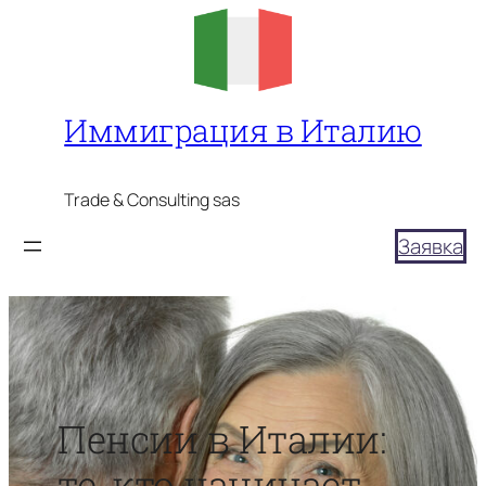
Перейти
к
содержимому
Иммиграция в Италию
Trade & Consulting sas
Заявка
Пенсии в Италии:
те, кто начинает