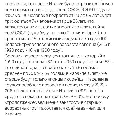
населения, которое в Италии будет стремительным, о
чем напоминает исследование ОЭСР. В 2050 году на
каждые 100 человек в возрасте от 20 до 64 лет будет
приходиться 74 человека старше 65 лет, что
является одним из самых высоких показателей во
всей ОЭСР (хуже будут только Япония и Корея), по
сравнению с 39,5 пожилыми людьми на каждые 100
человек трудоспособного возраста сегодня (24,3 в
1990 году и 16,4 в 1960 году).
Средний возраст живущих итальянцев, который в
1990 году составлял 37 лет, в 2050 году составит 53 с
половиной года, по сравнению с 46,8 годами в
среднем по ОЭСР и 34 годами в Израиле. Опять же,
старше будут только японцы и корейцы. Население
трудоспособного возраста в период между 2020 и
2060 годами сократится в Италии на 31% против
среднего показателя стран ОЭСР -10%. Вот почему
«продолжение увеличения занятости в старших
возрастных группах остается крайне важным для
Италии».