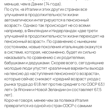
меньше, чем в Дании (74 года).
По сути, «в Италии и этих других странах все
улучшения в продолжительности жизни
автоматически интегрируются в пенсионный
возраст». Однако так происходит не со всеми:
например, в Финляндии и Нидерландах «две трети
улучшений в продолжительности жизни переходят на
пенсионный возраст». По сравнению с нынешним
состоянием, новые поколения итальянцев окажутся
в системе, которая, несомненно, будет их сильно
наказывать по сравнению с их родителями,
бабушками и дедушками. Скорее всего, сегодняшние
молодые люди упустят «различные варианты выхода
на пенсию до наступления пенсионного возраста»,
которые сейчас снижают «средний возраст ухода с
рынка труда до 61,8 лет против среднего по ОЭСР 63,1
лет» (в Японии и Новой Зеландии он составляет 67,5
лет).
Короче говоря, менее чем за полвека Италия
превратится из одной из стран ОЭСР с самыми