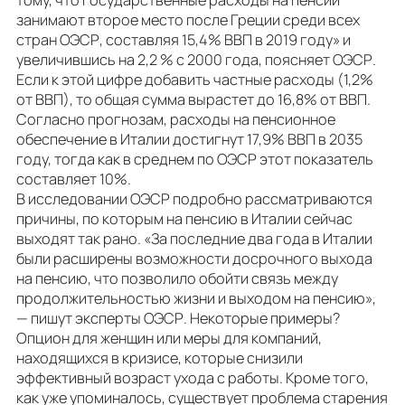
тому, что государственные расходы на пенсии
занимают второе место после Греции среди всех
стран ОЭСР, составляя 15,4% ВВП в 2019 году» и
увеличившись на 2,2 % с 2000 года, поясняет ОЭСР.
Если к этой цифре добавить частные расходы (1,2%
от ВВП), то общая сумма вырастет до 16,8% от ВВП.
Согласно прогнозам, расходы на пенсионное
обеспечение в Италии достигнут 17,9% ВВП в 2035
году, тогда как в среднем по ОЭСР этот показатель
составляет 10%.
В исследовании ОЭСР подробно рассматриваются
причины, по которым на пенсию в Италии сейчас
выходят так рано. «За последние два года в Италии
были расширены возможности досрочного выхода
на пенсию, что позволило обойти связь между
продолжительностью жизни и выходом на пенсию»,
— пишут эксперты ОЭСР. Некоторые примеры?
Опцион для женщин или меры для компаний,
находящихся в кризисе, которые снизили
эффективный возраст ухода с работы. Кроме того,
как уже упоминалось, существует проблема старения