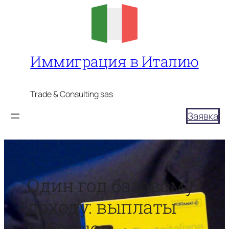
Перейти
к
содержимому
Иммиграция в Италию
Trade & Consulting sas
Заявка
Один год базовому
доходу: выплаты
работают