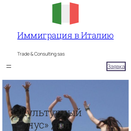
Перейти
к
содержимому
Иммиграция в Италию
Trade & Consulting sas
Заявка
«Культурный
бонус» для