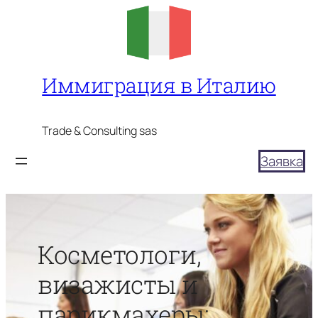
Перейти
к
содержимому
Иммиграция в Италию
Trade & Consulting sas
Заявка
Косметологи,
визажисты и
парикмахеры: