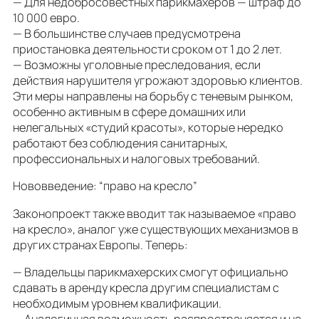
— Для недобросовестных парикмахеров — штраф до
10 000 евро.
— В большинстве случаев предусмотрена
приостановка деятельности сроком от 1 до 2 лет.
— Возможны уголовные преследования, если
действия нарушителя угрожают здоровью клиентов.
Эти меры направлены на борьбу с теневым рынком,
особенно активным в сфере домашних или
нелегальных «студий красоты», которые нередко
работают без соблюдения санитарных,
профессиональных и налоговых требований.
Нововведение: “право на кресло”
Законопроект также вводит так называемое «право
на кресло», аналог уже существующих механизмов в
других странах Европы. Теперь:
— Владельцы парикмахерских смогут официально
сдавать в аренду кресла другим специалистам с
необходимым уровнем квалификации.
— Аналогичная возможность распространяется и на