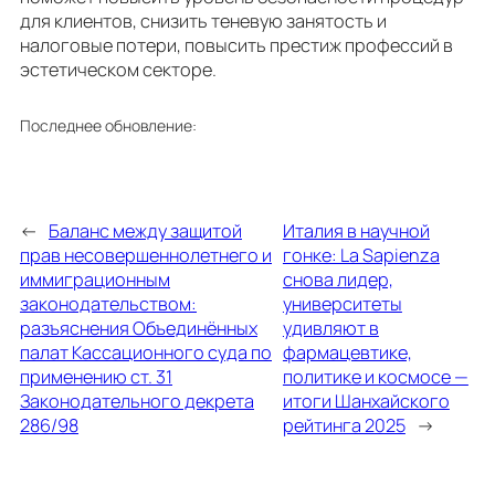
для клиентов, снизить теневую занятость и
налоговые потери, повысить престиж профессий в
эстетическом секторе.
Последнее обновление:
←
Баланс между защитой
Италия в научной
прав несовершеннолетнего и
гонке: La Sapienza
иммиграционным
снова лидер,
законодательством:
университеты
разъяснения Объединённых
удивляют в
палат Кассационного суда по
фармацевтике,
применению ст. 31
политике и космосе —
Законодательного декрета
итоги Шанхайского
286/98
рейтинга 2025
→