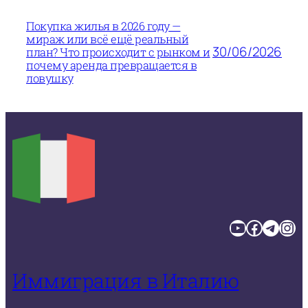
Покупка жилья в 2026 году —
мираж или всё ещё реальный
30/06/2026
план? Что происходит с рынком и
почему аренда превращается в
ловушку
YouTube
Facebook
Telegram
Instagram
Иммиграция в Италию