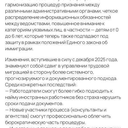
гармонизацию процедур признания между
различными административными органами, четкое
распределение информационных обязанностей
между ведомствами, повышенное внимание к
категориям уязвимых лиц, в частности — детям от 0
до 6 лет, которые теперь также подпадают под
защиту в рамках положений Единого закона об
иммиграции.
Изменения, вступившие в силу с декабря 2025 года,
знаменуют собой сдвиг в управлении трудовой
миграцией в сторону более системного,
прогнозируемого и документированного подхода.
Среди конкретных последствий:
— Работодатели смогут более гибко подходить к
найму иностранных работников без страха нарушить
сроки подачи документов.
— Новые участники процесса (консультанты и
агентства) смогут профессионально облегчить
бюрократическую часть процедуры.