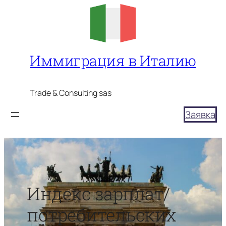
Перейти
к
содержимому
Иммиграция в Италию
Trade & Consulting sas
Заявка
Индекс зарплат/
потребительских