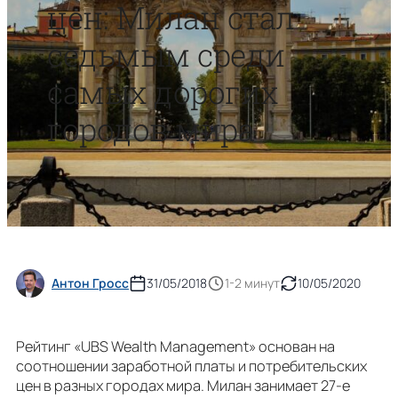
цен: Милан стал
седьмым среди
самых дорогих
городов мира
Антон Гросс
31/05/2018
1-2 минут
10/05/2020
Рейтинг «UBS Wealth Management» основан на
соотношении заработной платы и потребительских
цен в разных городах мира. Милан занимает 27-е