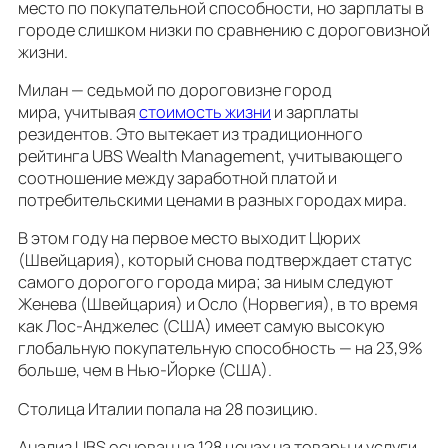
место по покупательной способности, но зарплаты в
городе слишком низки по сравнению с дороговизной
жизни.
Милан — седьмой по дороговизне город
мира, учитывая
стоимость жизни
и зарплаты
резидентов. Это вытекает из традиционного
рейтинга UBS Wealth Management, учитывающего
соотношение между заработной платой и
потребительскими ценами в разных городах мира.
В этом году на первое место выходит Цюрих
(Швейцария), который снова подтверждает статус
самого дорогого города мира; за ниым следуют
Женева (Швейцария) и Осло (Норвегия), в то время
как Лос-Анджелес (США) имеет самую высокую
глобальную покупательную способность — на 23,9%
больше, чем в Нью-Йорке (США).
Столица Италии попала на 28 позицию.
Анализ UBS основан на 128 ценах на товары и услуги.