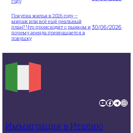
году
Покупка жилья в 2026 году —
мираж или всё ещё реальный
30/06/2026
план? Что происходит с рынком и
почему аренда превращается в
ловушку
YouTube
Facebook
Telegram
Instagram
Иммиграция в Италию