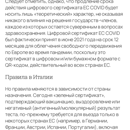
Следует отметить, однако, что продление срока
действия цифрового сертификата ЕС COVID будет
носить лишь «теоретический» характер, не оказывая
никакого влияния на решения государств-членов,
каждое из которых остается суверенным в вопросах
здравоохранения. Цифровой сертификат ЕС COVID
был фактически принят в июне 2021 года на срок 12
месяцев для облегчения свободного передвижения
по Европе во время пандемии, поскольку это
сертификат в цифровом и/или бумажном формате с
QR-кодом, действительный во всех странах ЕС.
Правила в Италии
Но правила меняются в зависимости от страны
назначения. Сегодня «зеленый сертификат»,
подтверждающий вакцинацию, выздоровление или
негативный (антигенный/молекулярный) результат
теста, по-прежнему требуется для въезда только в
некоторых странах ЕС (например, в Германии,
Франции, Австрии, Испании, Португалии), включая