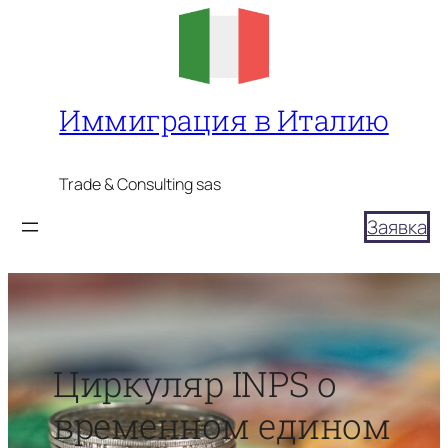
Перейти
к
содержимому
Иммиграция в Италию
Trade & Consulting sas
Заявка
Циркуляр INPS о
временном едином