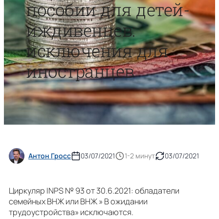
пособии для детей-
иждивенцев:
исключения для
иностранцев
Антон Гросс
03/07/2021
1-2 минут
03/07/2021
Циркуляр INPS № 93 от 30.6.2021: обладатели
семейных ВНЖ или ВНЖ » В ожидании
трудоустройства» исключаются.