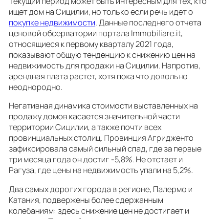
Текущий период может быть интересным для тех, кто
ищет дом на Сицилии, но только если речь идет о
покупке недвижимости
. Данные последнего отчета
ценовой обсерватории портала Immobiliare.it,
относящиеся к первому кварталу 2021 года,
показывают общую тенденцию к снижению цен на
недвижимость для продажи на Сицилии. Напротив,
арендная плата растет, хотя пока что довольно
неоднородно.
Негативная динамика стоимости выставленных на
продажу домов касается значительной части
территории Сицилии, а также почти всех
провинциальных столиц. Провинция Агридженто
зафиксировала самый сильный спад, где за первые
три месяца года он достиг -5,8%. Не отстает и
Рагуза, где цены на недвижимость упали на 5,2%.
Два самых дорогих города в регионе, Палермо и
Катания, подвержены более сдержанным
колебаниям: здесь снижение цен не достигает и