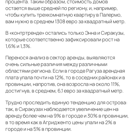
процента. Таким образом, стоимость домов
остается выше средней по региону, и, например,
чтобы купить трехкомнатную квартиру в Палермо,
вам нужно в среднем 1308 евро за квадратный метр.
В «контртренде» остались только Энна и Сиракузы,
которые соответственно зафиксировали рост на
1,6% и 1,3%.
Перенося анализ в сектор аренды, выявляются
очень сильные различия между различными
областями региона. Если в городе Рагуза арендная
плата упала почти на 12%, то в соседних районах и в
провинции, напротив, она возросла на около 11%,
достигнув, в среднем, 6,1 евро за квадратный метр.
Трудно проследить единую тенденцию для острова:
так, в Сиракузах наблюдается увеличение цен на
аренду более чем на 9% в городе и 30% в провинции,
в то время как в Агридженто цены упали на 2% в
городе и на 5% в провинции.