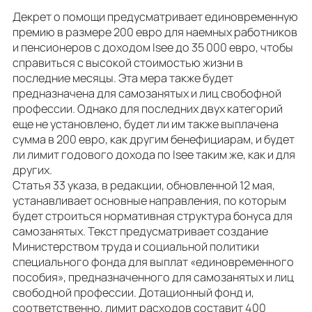
Декрет о помощи предусматривает единовременную
премию в размере 200 евро для наемных работников
и пенсионеров с доходом Isee до 35 000 евро, чтобы
справиться с высокой стоимостью жизни в
последние месяцы. Эта мера также будет
предназначена для самозанятых и лиц свобофной
профессии. Однако для последних двух категорий
еще не установлено, будет ли им также выплачена
сумма в 200 евро, как другим бенефициарам, и будет
ли лимит годового дохода по Isee таким же, как и для
других.
Статья 33 указа, в редакции, обновленной 12 мая,
устанавливает основные направления, по которым
будет строиться нормативная структура бонуса для
самозанятых. Текст предусматривает создание
Министерством труда и социальной политики
специального фонда для выплат «единовременного
пособия», предназначенного для самозанятых и лиц
свободной профессии. Дотационный фонд и,
соответственно, лимит расходов составит 400