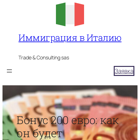
Перейти
к
содержимому
Иммиграция в Италию
Trade & Consulting sas
Заявка
Бонус 200 евро: как
он будет