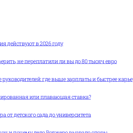
вия действуют в 2026 году
ерить, не переплатили ли вы до 80 тысяч евро
руководителей: где выше зарплаты и быстрее карь
ксированная или плавающая ставка?
а от детского сада до университета
кон и почему дело Роджеро вызвало споры