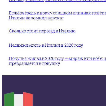
Если очередь к врачу слишком длинная, платит
Италии напомнил адвокат
Сколько стоит переезд в Италию
Недвижимость в Италии в 2026 году
Покупка жилья в 2026 году — мираж или всё е
превращается в ловушку