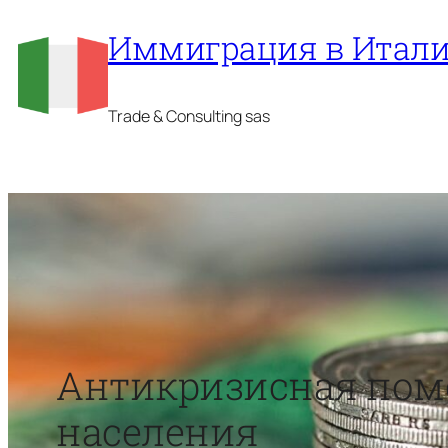
Перейти
Иммиграция в Итал
к
содержимому
Trade & Consulting sas
Антикризисная помо
населения