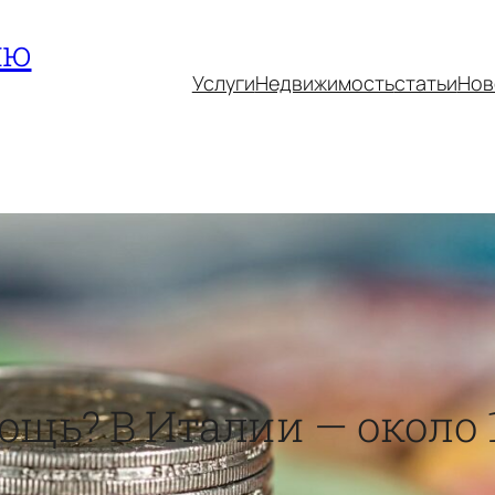
ию
Услуги
Недвижимость
статьи
Нов
щь? В Италии — около 1