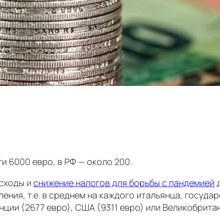
и 6000 евро, в РФ — около 200.
асходы и
снижение налогов для борьбы с пандемией
д
еления, т.е. в среднем на каждого итальянца, госуд
нции (2677 евро), США (9311 евро) или Великобритан