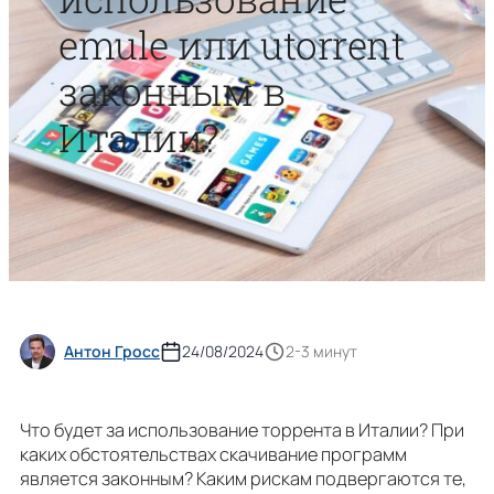
emule или utorrent
законным в
Италии?
Антон Гросс
24/08/2024
2-3 минут
Что будет за использование торрента в Италии? При
каких обстоятельствах скачивание программ
является законным? Каким рискам подвергаются те,