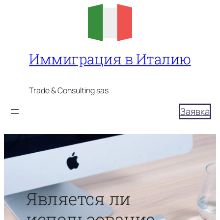
Перейти
к
содержимому
Иммиграция в Италию
Trade & Consulting sas
Заявка
Является ли
использование