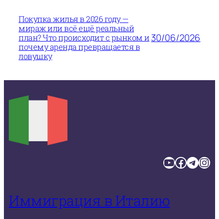
Покупка жилья в 2026 году —
мираж или всё ещё реальный
30/06/2026
план? Что происходит с рынком и
почему аренда превращается в
ловушку
YouTube
Facebook
Telegram
Instagram
Иммиграция в Италию