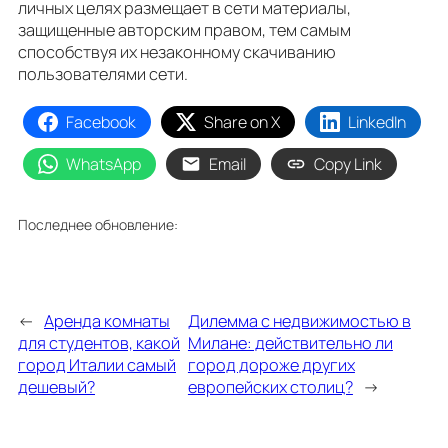
личных целях размещает в сети материалы,
защищенные авторским правом, тем самым
способствуя их незаконному скачиванию
пользователями сети.
Facebook
Share on X
LinkedIn
WhatsApp
Email
Copy Link
Последнее обновление:
←
Аренда комнаты
Дилемма с недвижимостью в
для студентов, какой
Милане: действительно ли
город Италии самый
город дороже других
дешевый?
европейских столиц?
→