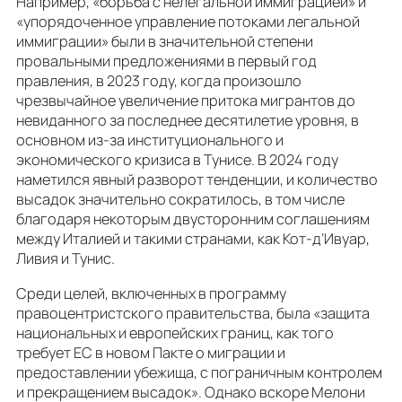
Например, «борьба с нелегальной иммиграцией» и
«упорядоченное управление потоками легальной
иммиграции» были в значительной степени
провальными предложениями в первый год
правления, в 2023 году, когда произошло
чрезвычайное увеличение притока мигрантов до
невиданного за последнее десятилетие уровня, в
основном из-за институционального и
экономического кризиса в Тунисе. В 2024 году
наметился явный разворот тенденции, и количество
высадок значительно сократилось, в том числе
благодаря некоторым двусторонним соглашениям
между Италией и такими странами, как Кот-д’Ивуар,
Ливия и Тунис.
Среди целей, включенных в программу
правоцентристского правительства, была «защита
национальных и европейских границ, как того
требует ЕС в новом Пакте о миграции и
предоставлении убежища, с пограничным контролем
и прекращением высадок». Однако вскоре Мелони