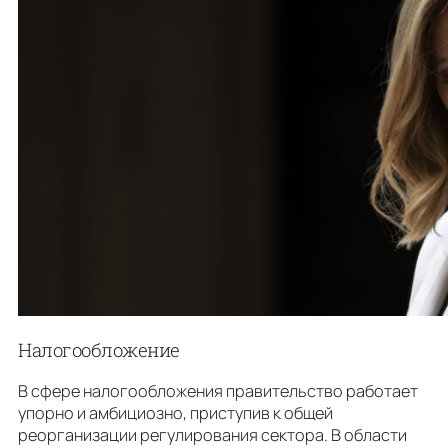
Налогообложение
В сфере налогообложения правительство работает
упорно и амбициозно, приступив к общей
реорганизации регулирования сектора. В области