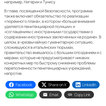
например, Нигерии и Тунису.
В главе, посвященной безопасности, программа
также включает обязательство по реализации
«тюремного плана», в котором «больше внимания
уделяется пенитенциарной полиции» и
«соглашениям с иностранными государствами о
содержании иностранных заключенных на родине». В
целом, в чрезвычайную гуманитарную ситуацию,
сложившуюся в итальянских тюрьмах,
правительство вмешалось с большим опозданием и с
мерами, которые не предусматривают никаких
конкретных мер по быстрому снижению проблемы
переполненности пенитенциарных учреждений,
напротив.
Facebook
Share on X
LinkedIn
WhatsApp
Email
Copy Link