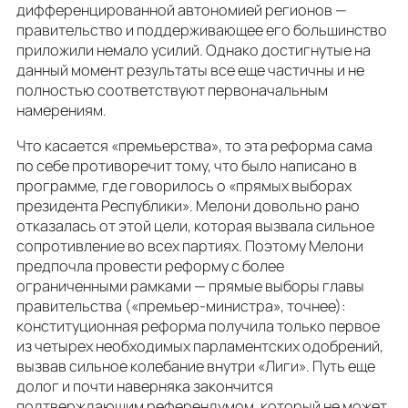
дифференцированной автономией регионов —
правительство и поддерживающее его большинство
приложили немало усилий. Однако достигнутые на
данный момент результаты все еще частичны и не
полностью соответствуют первоначальным
намерениям.
Что касается «премьерства», то эта реформа сама
по себе противоречит тому, что было написано в
программе, где говорилось о «прямых выборах
президента Республики». Мелони довольно рано
отказалась от этой цели, которая вызвала сильное
сопротивление во всех партиях. Поэтому Мелони
предпочла провести реформу с более
ограниченными рамками — прямые выборы главы
правительства («премьер-министра», точнее):
конституционная реформа получила только первое
из четырех необходимых парламентских одобрений,
вызвав сильное колебание внутри «Лиги». Путь еще
долог и почти наверняка закончится
подтверждающим референдумом, который не может