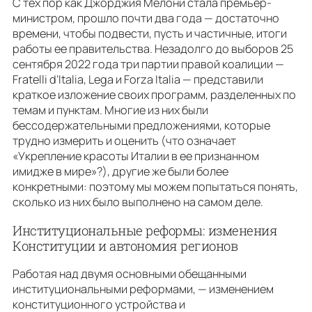
С тех пор как Джорджия Мелони стала премьер-
министром, прошло почти два года — достаточно
времени, чтобы подвести, пусть и частичные, итоги
работы ее правительства. Незадолго до выборов 25
сентября 2022 года три партии правой коалиции —
Fratelli d’Italia, Lega и Forza Italia — представили
краткое изложение своих программ, разделенных по
темам и пунктам. Многие из них были
бессодержательными предложениями, которые
трудно измерить и оценить (что означает
«Укрепление красоты Италии в ее признанном
имидже в мире»?), другие же были более
конкретными: поэтому мы можем попытаться понять,
сколько из них было выполнено на самом деле.
Институциональные реформы: изменения
Конституции и автономия регионов
Работая над двумя основными обещанными
институциональными реформами, — изменением
конституционного устройства и