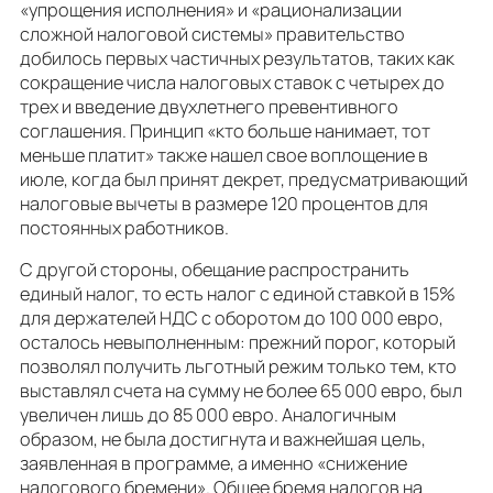
«упрощения исполнения» и «рационализации
сложной налоговой системы» правительство
добилось первых частичных результатов, таких как
сокращение числа налоговых ставок с четырех до
трех и введение двухлетнего превентивного
соглашения. Принцип «кто больше нанимает, тот
меньше платит» также нашел свое воплощение в
июле, когда был принят декрет, предусматривающий
налоговые вычеты в размере 120 процентов для
постоянных работников.
С другой стороны, обещание распространить
единый налог, то есть налог с единой ставкой в 15%
для держателей НДС с оборотом до 100 000 евро,
осталось невыполненным: прежний порог, который
позволял получить льготный режим только тем, кто
выставлял счета на сумму не более 65 000 евро, был
увеличен лишь до 85 000 евро. Аналогичным
образом, не была достигнута и важнейшая цель,
заявленная в программе, а именно «снижение
налогового бремени». Общее бремя налогов на