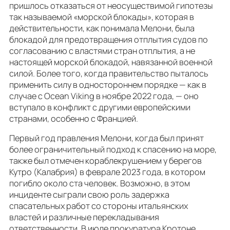
пришлось отказаться от неосуществимой гипотезы
так называемой «морской блокады», которая в
действительности, как понимала Мелони, была
блокадой для предотвращения отплытия судов по
согласованию с властями стран отплытия, а не
настоящей морской блокадой, навязанной военной
силой. Более того, когда правительство пыталось
применить силу в одностороннем порядке — как в
случае с Ocean Viking в ноябре 2022 года, — оно
вступало в конфликт с другими европейскими
странами, особенно с Францией.
Первый год правления Мелони, когда был принят
более ограничительный подход к спасению на море,
также был отмечен кораблекрушением у берегов
Кутро (Калабрия) в феврале 2023 года, в котором
погибло около ста человек. Возможно, в этом
инциденте сыграли свою роль задержка
спасательных работ со стороны итальянских
властей и различные перекладывания
ответственности. В июле прокуратура Кротоне