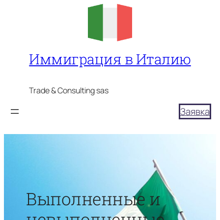
Перейти
к
содержимому
Иммиграция в Италию
Trade & Consulting sas
Заявка
Выполненные и
невыполненные