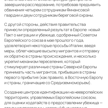
завершила расследование, потребовав предъявить
обвинения четырем сотрудникам Финансовой
гвардии и двум сотрудникам береговой охраны.
С другой стороны, действия правительства
принесли определенный результат в Европе: новый
Пакт о миграции и убежище, одобренный Советом
Европейского союза в мае прошлого года,
удовлетворил некоторые просьбы Италии, введя
меры, облегчающие высылку мигрантов и отправку
их обратно в страны происхождения, и несколько
укрепил механизм переселения, который
стимулирует различные страны Северной Европы
принимать часть мигрантов, прибывших в страны
первого прибытия (как правило, в Восточную Европу
и страны, граничащие со Средиземноморьем).
Создание центров идентификации на неевропейских
территориях, управляемых Европейским союзом,
для оценки ходатайств о предоставлении убежища —
это пункт программы, который был частично