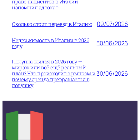
праве пациентов в Италии
напомнил адвокат
09/07/2026
Сколько стоит переезд в Италию
Недвижимость в Италии в 2026
30/06/2026
году
Покупка жилья в 2026 году —
мираж или всё ещё реальный
30/06/2026
план? Что происходит с рынком и
почему аренда превращается в
ловушку