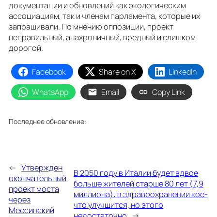
документации и обновлений как экологическим
ассоциациям, так и членам парламента, которые их
запрашивали. По мнению оппозиции, проект
неправильный, анахроничный, вредный и слишком
дорогой.
Facebook
Share on X
LinkedIn
WhatsApp
Email
Copy Link
Последнее обновление:
←
Утвержден
В 2050 году в Италии будет вдвое
окончательный
больше жителей старше 80 лет (7,9
проект моста
миллиона): в здравоохранении кое-
через
что улучшится, но этого
Мессинский
недостаточно
→