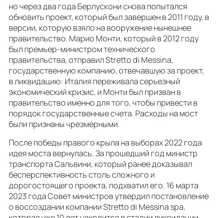
но через два года Берлускони снова попытался
обновить проект, который был завершен в 2011 году, в
версии, которую взяло на вооружение нынешнее
правительство. Марио Монти, который в 2012 году
был премьер-министром технического
правительства, отправил Stretto di Messina,
государственную компанию, отвечавшую за проект,
в ликвидацию: Италия переживала серьезный
экономический кризис, и Монти был призван в
правительство именно для того, чтобы привести в
порядок государственные счета. Расходы на мост
были признаны чрезмерными.
После победы правого крыла на выборах 2022 года
идея моста вернулась. За прошедший год министр
транспорта Сальвини, который ранее доказывал
бесперспективность столь сложного и
дорогостоящего проекта, подхватил его. 16 марта
2023 года Совет министров утвердил постановление
о воссоздании компании Stretto di Messina spa,
которая уже 10 лет находится в стадии ликвидации.