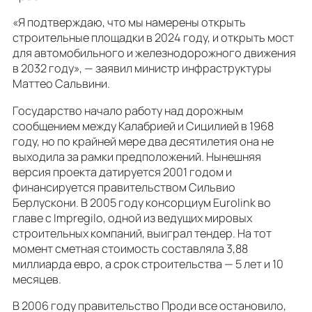
«Я подтверждаю, что мы намерены открыть
строительные площадки в 2024 году, и открыть мост
для автомобильного и железнодорожного движения
в 2032 году», — заявил министр инфраструктуры
Маттео Сальвини.
Государство начало работу над дорожным
сообщением между Калабрией и Сицилией в 1968
году, но по крайней мере два десятилетия она не
выходила за рамки предположений. Нынешняя
версия проекта датируется 2001 годом и
финансируется правительством Сильвио
Берлускони. В 2005 году консорциум Eurolink во
главе с Impregilo, одной из ведущих мировых
строительных компаний, выиграл тендер. На тот
момент сметная стоимость составляла 3,88
миллиарда евро, а срок строительства — 5 лет и 10
месяцев.
В 2006 году правительство Проди все остановило,