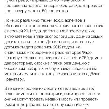
пункт, предусматривающий отмену работ и
проведение нового тендера, если расходы превысят
прогнозируемые на 50 процентов.
Помимо различных технических аспектов и
обновления строительных материалов по сравнению
с версией 2011 года, дополнение к проекту также
включает новый план экспроприации, один из самых
деликатных аспектов. До сих пор единственные
документы датировались 2012 годом: на
сицилийском побережье, в районе Торре Фаро,
планируется экспроприировать и снести 250 домов,
два ресторана, киоск на пляже, резиденцию с
бассейном, пекарню, мясную лавку, заброшенный
мотель и кемпинг, а также две часовни на кладбище
Гранатари.
В течение последних десяти лет владельцы этой
недвижимости так же застряли, как и проект моста:
они не могут продать недвижимость или провести
ремонтные работы, но и не получают никаких