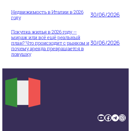
Недвижимость в Италии в 2026
30/06/2026
году
Покупка жилья в 2026 году —
мираж или всё ещё реальный
30/06/2026
план? Что происходит с рынком и
почему аренда превращается в
ловушку
YouTube
Facebook
Telegram
Instagram