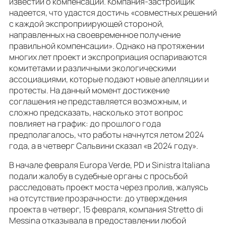
известий о компенсации. Компания-застройщик
надеется, что удастся достичь «совместных решений
с каждой экспроприирующей стороной,
направленных на своевременное получение
правильной компенсации». Однако на протяжении
многих лет проект и экспроприация оспариваются
комитетами и различными экологическими
ассоциациями, которые подают новые апелляции и
протесты. На данный момент достижение
соглашения не представляется возможным, и
сложно предсказать, насколько этот вопрос
повлияет на график: до прошлого года
предполагалось, что работы начнутся летом 2024
года, а в четверг Сальвини сказал «в 2024 году».
В начале февраля Europa Verde, PD и Sinistra Italiana
подали жалобу в судебные органы с просьбой
расследовать проект моста через пролив, жалуясь
на отсутствие прозрачности: до утверждения
проекта в четверг, 15 февраля, компания Stretto di
Messina отказывала в предоставлении любой