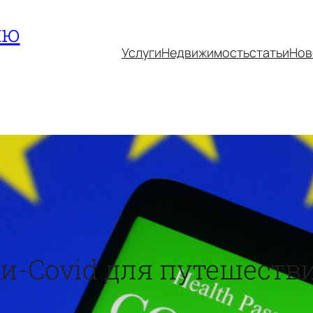
ию
Услуги
Недвижимость
статьи
Нов
ти-Covid для путешеств