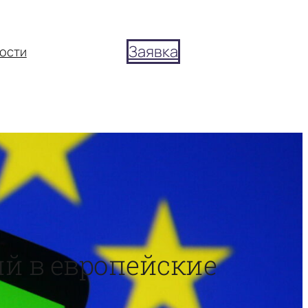
Заявка
ости
ий в европейские