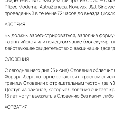
свидетельство о вакцинации против Covid — с мо
Pfizer, Moderna, AstraZeneca, Novavax, J&J, Sinov
проведенный в течение 72 часов до въезда (исклю
АВСТРИЯ
Вы должны зарегистрироваться, заполнив форму C
на английском или немецком языке (молекулярный,
действующее свидетельство о вакцинации (всегда
СЛОВЕНИЯ
С сегодняшнего дня (5 июня) Словения облегчит в
Форарльберг, которые остаются в красном списке
границу Словении с отрицательным тестом (за 48
Доступ из районов, которые Словения считает кр
15 лет могут въезжать в Словению без каких-либо
ХОРВАТИЯ