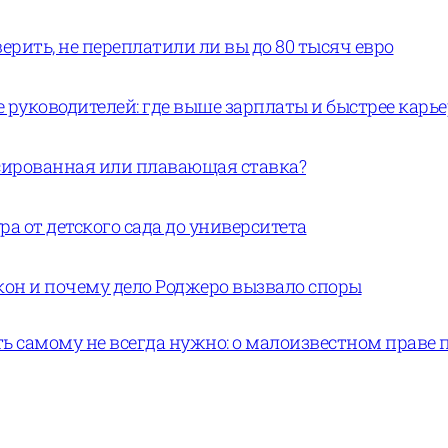
ерить, не переплатили ли вы до 80 тысяч евро
руководителей: где выше зарплаты и быстрее карь
ксированная или плавающая ставка?
а от детского сада до университета
кон и почему дело Роджеро вызвало споры
ь самому не всегда нужно: о малоизвестном праве 