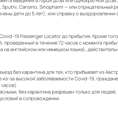
мента введения второй дозы или однократной дозы 
ac, Sputni, Cansino, Sinopharm — или отрицательный 
чены дети до 5 лет), или справку о выздоровлении 
ovid-19 Passenger Locator до прибытия. Кроме того
 проведенный в течение 72 часов с момента прибыти
 на английском или немецком языке), действительн
ъезд без карантина для тех, кто прибывает из Авст
 из-за высокой заболеваемости Covid-19, граждане
 часов).
асными, без карантина разрешен только для людей,
 условий в сопровождении.