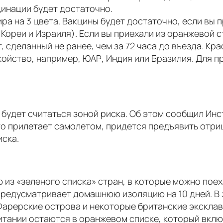
цинации будет достаточно.
а на 3 цвета. Вакцины будет достаточно, если вы п
ореи и Израиля). Если вы приехали из оранжевой ст
 сделанный не ранее, чем за 72 часа до въезда. Кр
йство, например, ЮАР, Индия или Бразилия. Для п
 будет считаться зоной риска. Об этом сообщил Инс
кто прилетает самолетом, придется предъявить отриц
иска.
из «зеленого списка» стран, в которые можно поех
предусматривает домашнюю изоляцию на 10 дней. В 
Фарерские острова и некоторые британские эксклавы
итании остаются в оранжевом списке, который вклю