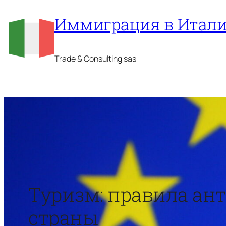
Перейти
Иммиграция в Итал
к
содержимому
Trade & Consulting sas
Туризм: правила ан
страны