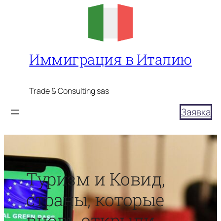
Перейти
к
содержимому
Иммиграция в Италию
Trade & Consulting sas
Заявка
Туризм и Ковид,
страны, которые
вновь открыли