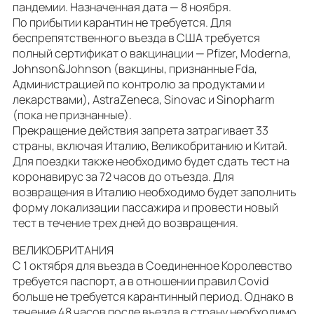
пандемии. Назначенная дата — 8 ноября.
По прибытии карантин не требуется. Для
беспрепятственного въезда в США требуется
полный сертификат о вакцинации — Pfizer, Moderna,
Johnson&Johnson (вакцины, признанные Fda,
Администрацией по контролю за продуктами и
лекарствами), AstraZeneca, Sinovac и Sinopharm
(пока не признанные).
Прекращение действия запрета затрагивает 33
страны, включая Италию, Великобританию и Китай.
Для поездки также необходимо будет сдать тест на
коронавирус за 72 часов до отъезда. Для
возвращения в Италию необходимо будет заполнить
форму локализации пассажира и провести новый
тест в течение трех дней до возвращения.
ВЕЛИКОБРИТАНИЯ
С 1 октября для въезда в Соединенное Королевство
требуется паспорт, а в отношении правил Covid
больше не требуется карантинный период. Однако в
течение 48 часов после въезда в страну необходимо