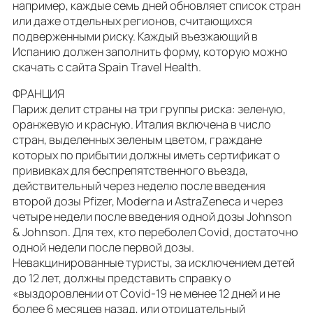
например, каждые семь дней обновляет список стран
или даже отдельных регионов, считающихся
подверженными риску. Каждый въезжающий в
Испанию должен заполнить форму, которую можно
скачать с сайта Spain Travel Health.
ФРАНЦИЯ
Париж делит страны на три группы риска: зеленую,
оранжевую и красную. Италия включена в число
стран, выделенных зеленым цветом, граждане
которых по прибытии должны иметь сертификат о
прививках для беспрепятственного въезда,
действительный через неделю после введения
второй дозы Pfizer, Moderna и AstraZeneca и через
четыре недели после введения одной дозы Johnson
& Johnson. Для тех, кто переболел Covid, достаточно
одной недели после первой дозы.
Невакцинированные туристы, за исключением детей
до 12 лет, должны представить справку о
«выздоровлении от Covid-19 не менее 12 дней и не
более 6 месяцев назад, или отрицательный