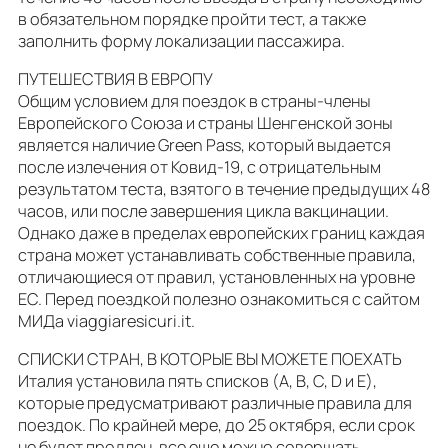
в обязательном порядке пройти тест, а также
заполнить форму локализации пассажира.
ПУТЕШЕСТВИЯ В ЕВРОПУ
Общим условием для поездок в страны-члены
Европейского Союза и страны Шенгенской зоны
является наличие Green Pass, который выдается
после излечения от Ковид-19, с отрицательным
результатом теста, взятого в течение предыдущих 48
часов, или после завершения цикла вакцинации.
Однако даже в пределах европейских границ каждая
страна может устанавливать собственные правила,
отличающиеся от правил, установленных на уровне
ЕС. Перед поездкой полезно ознакомиться с сайтом
МИДа viaggiaresicuri.it.
СПИСКИ СТРАН, В КОТОРЫЕ ВЫ МОЖЕТЕ ПОЕХАТЬ
Италия установила пять списков (A, B, C, D и E),
которые предусматривают различные правила для
поездок. По крайней мере, до 25 октября, если срок
не будет продлен, все еще можно совершать