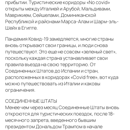
прибытии. Туристические коридоры «No covid»
открыты между Италией и Арубой, Мальдивами,
Маврикием, Сейшелами, Доминиканской
Республикой и районами Марса-Алам и Шарм-эль-
Шейх в Египте.
Пандемия Ковид-19 замедляется, многие страны
вновь открывают свои границы, и люди снова
путешествуют. Это еще не совсем «зеленый свет»,
поскольку каждая страна устанавливает свои
правила въезда на свою территорию. От
Соединенных Штатов до Испании и стран,
расположенных в коридорах «Covid free», вот куда
можно путешествовать из Италии и каковы
ограничения.
СОЕДИНЕННЫЕ ШТАТЫ
Менее чем через месяц Соединенные Штаты вновь
откроются для туристических поездок, после 18-
месячного запрета, введенного бывшим
президентом Дональдом Трампом в начале