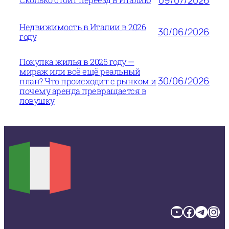
Недвижимость в Италии в 2026
30/06/2026
году
Покупка жилья в 2026 году —
мираж или всё ещё реальный
30/06/2026
план? Что происходит с рынком и
почему аренда превращается в
ловушку
YouTube
Facebook
Telegram
Instagram