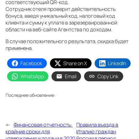
соответствующий QR-код.
Сотрудник отеля проверит действительность
бонуса, введя уникальный код, налоговый код
клиента и сумму к уплате в зарезервированной
области на веб-сайте Агентства по доходам.
В случае положительного результата, скидка будет
применена.
Facebook
Share on X
LinkedIn
WhatsApp
Email
Copy Link
Последнее обновление:
←
Финансовая отчетность:
Правила въезда в
крайние сроки для
Италию граждан
утверждения и подачи в 2020
России в период