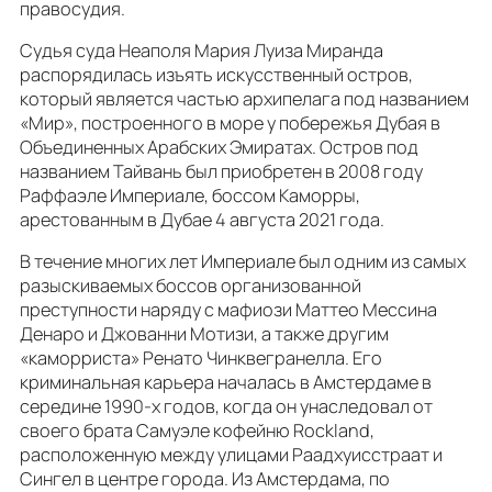
правосудия.
Судья суда Неаполя Мария Луиза Миранда
распорядилась изъять искусственный остров,
который является частью архипелага под названием
«Мир», построенного в море у побережья Дубая в
Объединенных Арабских Эмиратах. Остров под
названием Тайвань был приобретен в 2008 году
Раффаэле Империале, боссом Каморры,
арестованным в Дубае 4 августа 2021 года.
В течение многих лет Империале был одним из самых
разыскиваемых боссов организованной
преступности наряду с мафиози Маттео Мессина
Денаро и Джованни Мотизи, а также другим
«каморриста» Ренато Чинквегранелла. Его
криминальная карьера началась в Амстердаме в
середине 1990-х годов, когда он унаследовал от
своего брата Самуэле кофейню Rockland,
расположенную между улицами Раадхуисстраат и
Сингел в центре города. Из Амстердама, по