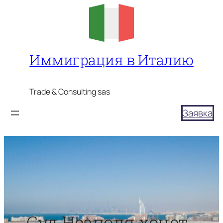
Перейти
к
содержимому
Иммиграция в Италию
Trade & Consulting sas
Заявка
Суд Неаполя хочет