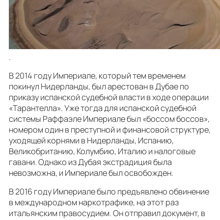
.
В 2014 году Империале, который тем временем
покинул Нидерланды, был арестован в Дубае по
приказу испанской судебной власти в ходе операции
«Тарантелла». Уже тогда для испанской судебной
системы Раффаэле Империале был «боссом боссов»,
номером один в преступной и финансовой структуре,
уходящей корнями в Нидерланды, Испанию,
Великобританию, Колумбию, Италию и налоговые
гавани. Однако из Дубая экстрадиция была
невозможна, и Империале был освобожден.
В 2016 году Империале было предъявлено обвинение
в международном наркотрафике, на этот раз
итальянским правосудием. Он отправил документ, в