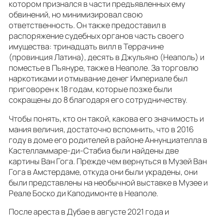
котором признался в части предъявленных ему
обвинений, но минимизировал свою
ответственность. Он также предоставил в
распоряжение судебных органов часть своего
имущества: тринадцать вилл в Террачине
(провинция Латина), десять в Джульяно (Неаполь) и
поместье в Пьянуре, также в Неаполе. За торговлю
наркотиками и отмывание денег Империале был
приговорен к 18 годам, которые позже были
сокращены до 8 благодаря его сотрудничеству.
Чтобы понять, кто он такой, какова его значимость и
мания величия, достаточно вспомнить, что в 2016
году в доме его родителей в районе Аннунциателла в
Кастелламмаре-ди-Стабиа были найдены две
картины Ван Гога. Прежде чем вернуться в Музей Ван
Гога в Амстердаме, откуда они были украдены, они
были представлены на необычной выставке в Музее и
Реале Боско ди Каподимонте в Неаполе.
После ареста в Дубае в августе 2021 года и