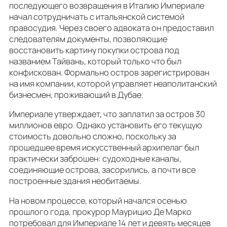
последующего возвращения в Италию Империале
начал сотрудничать с итальянской системой
правосудия. Через своего адвоката он предоставил
следователям документы, позволяющие
восстановить картину покупки острова под
названием Тайвань, который только что был
конфискован. Формально остров зарегистрирован
на имя компании, которой управляет неаполитанский
бизнесмен, проживающий в Дубае.
Империале утверждает, что заплатил за остров 30
миллионов евро. Однако установить его текущую
стоимость довольно сложно, поскольку за
прошедшее время искусственный архипелаг был
практически заброшен: судоходные каналы,
соединяющие острова, засорились, а почти все
построенные здания необитаемы.
На новом процессе, который начался осенью
прошлого года, прокурор Маурицио Де Марко
потребовал для Империале 14 лет и девять месяцев