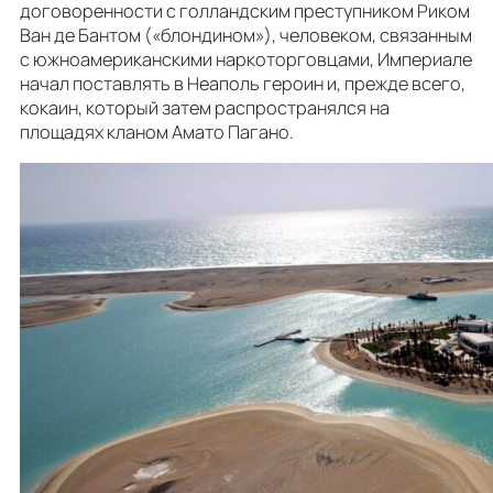
договоренности с голландским преступником Риком
Ван де Бантом («блондином»), человеком, связанным
с южноамериканскими наркоторговцами, Империале
начал поставлять в Неаполь героин и, прежде всего,
кокаин, который затем распространялся на
площадях кланом Амато Пагано.