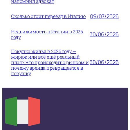
напомнил адвокат
09/07/2026
Сколько стоит переезд в Италию
Недвижимость в Италии в 2026
30/06/2026
году
Покупка жилья в 2026 году —
мираж или всё ещё реальный
30/06/2026
план? Что происходит с рынком и
почему аренда превращается в
ловушку