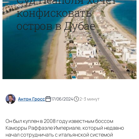
конфисковать
остров в Дубае
Антон Гросс
17/06/2024
2-3 минут
Он был куплен в 2008 году известным боссом
Каморры Раффаэле Империале, который недавно
начал сотрудничать с итальянской системой