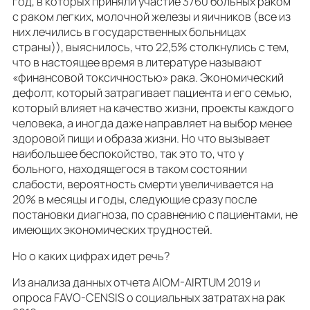
год, в которых приняли участие 3760 больных раком
с раком легких, молочной железы и яичников (все из
них лечились в государственных больницах
страны)), выяснилось, что 22,5% столкнулись с тем,
что в настоящее время в литературе называют
«финансовой токсичностью» рака. Экономический
дефолт, который затрагивает пациента и его семью,
который влияет на качество жизни, проекты каждого
человека, а иногда даже направляет на выбор менее
здоровой пищи и образа жизни. Но что вызывает
наибольшее беспокойство, так это то, что у
больного, находящегося в таком состоянии
слабости, вероятность смерти увеличивается на
20% в месяцы и годы, следующие сразу после
постановки диагноза, по сравнению с пациентами, не
имеющих экономических трудностей.
Но о каких цифрах идет речь?
Из анализа данных отчета AIOM-AIRTUM 2019 и
опроса FAVO-CENSIS о социальных затратах на рак