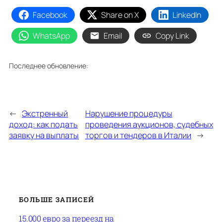
Facebook
Share on X
LinkedIn
WhatsApp
Email
Copy Link
Последнее обновление:
←
Экстренный
Нарушение процедуры
доход: как подать
проведения аукционов, судебных
заявку на выплаты
торгов и тендеров в Италии
→
БОЛЬШЕ ЗАПИСЕЙ
15.000 евро за переезд на