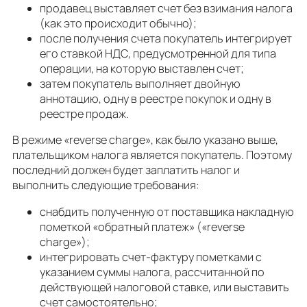
продавец выставляет счет без взимания налога
(как это происходит обычно);
после получения счета покупатель интегрирует
его ставкой НДС, предусмотренной для типа
операции, на которую выставлен счет;
затем покупатель выполняет двойную
аннотацию, одну в реестре покупок и одну в
реестре продаж.
В режиме «reverse charge», как было указано выше,
плательщиком налога является покупатель. Поэтому
последний должен будет заплатить налог и
выполнить следующие требования:
снабдить полученную от поставщика накладную
пометкой «обратный платеж» («reverse
charge»);
интегрировать счет-фактуру пометками с
указанием суммы налога, рассчитанной по
действующей налоговой ставке, или выставить
счет самостоятельно;