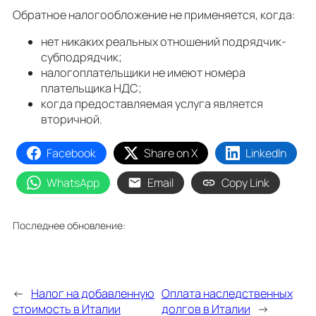
Обратнoe налогообложение не применяется, когда:
нет никаких реальных отношений подрядчик-
субподрядчик;
налогоплательщики не имеют номера
плательщика НДС;
когда предоставляемая услуга является
вторичной.
Facebook
Share on X
LinkedIn
WhatsApp
Email
Copy Link
Последнее обновление:
←
Налог на добавленную
Оплата наследственных
стоимость в Италии
долгов в Италии
→