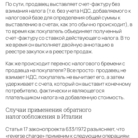
По сути, продавец выставляет счет-фактуру без
взимания налога (т.е. без учета НДС, добавляемого к
налоговой базе для определения общей суммы к
выставлению в счетах, как это обычно происходит), в
то время как покупатель объединяет полученный
счет-фактуру со ставкой действующего налога. В то
же время он выполняет двойную аннотацию в
реестре закупок и в реестре продаж.
Как же происходит перенос налогового бремени с
продавца на покупателя? Все просто: продавец не
взимает НДС, покупатель не вычитает его, а затем
удерживает с счета, который он выставит конечному
потребителю, фактически и являющегося
плательщиком налога на добавленную стоимость.
Случаи применения обратного
налогообложения в Италии
Статья 17 законопроекта 633/1972 разъясняет, что
«reverse charge» применим к следующим операциям: