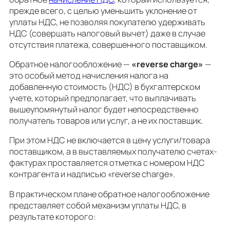
прежде всего, с целью уменьшить уклонение от
уплаты НДС, не позволяя покупателю удерживать
НДС (совершать налоговый вычет) даже в случае
отсутствия платежа, совершенного поставщиком.
Обратное налогообложение —
«reverse charge»
—
это особый метод начисления налога на
добавленную стоимость (НДС) в бухгалтерском
учете, который предполагает, что выплачивать
вышеупомянутый налог будет непосредственно
получатель товаров или услуг, а не их поставщик.
При этом НДС не включается в цену услуги/товара
поставщиком, а в выставляемых получателю счетах-
фактурах проставляется отметка с номером НДС
контрагента и надписью «reverse charge».
В практическом плане обратное налогообложение
представляет собой механизм уплаты НДС, в
результате которого: