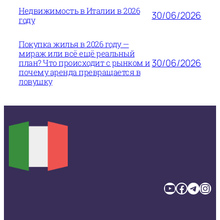
Недвижимость в Италии в 2026
30/06/2026
году
Покупка жилья в 2026 году —
мираж или всё ещё реальный
30/06/2026
план? Что происходит с рынком и
почему аренда превращается в
ловушку
YouTube
Facebook
Telegram
Instagram