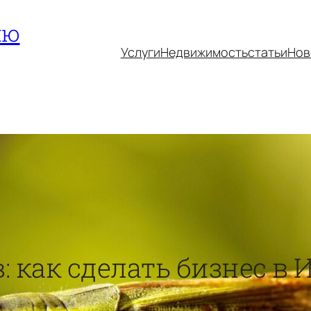
ию
Услуги
Недвижимость
статьи
Нов
: как сделать бизнес в