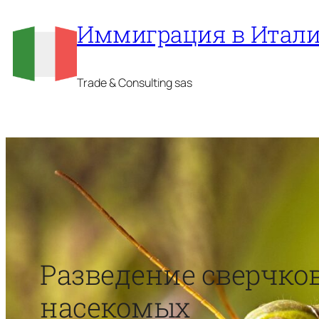
Перейти
Иммиграция в Итал
к
содержимому
Trade & Consulting sas
Разведение сверчков
насекомых