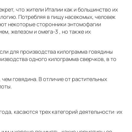
екрет, что жители Италии как и большинство их
логию. Потребляя в пищу насекомых, человек
дают некоторые сторонники энтомофагии
ем, железом и омега-3 , но также их
 если для производства килограмма говядины
роизводства одного килограмма сверчков, в то
чем говядина. В отличие от растительных
лоты.
года, касаются трех категорий деятельности: их
ыми и хорошо понимать, какие нормативы ее