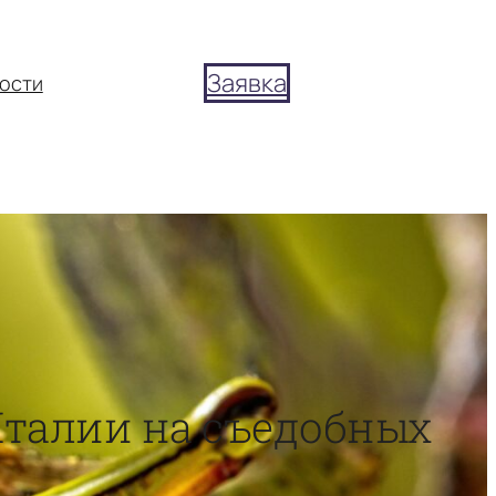
Заявка
ости
 Италии на съедобных