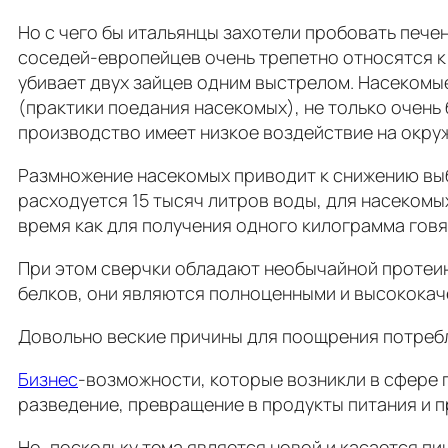
Но с чего бы итальянцы захотели пробовать печен
соседей-европейцев очень трепетно относятся к
убивает двух зайцев одним выстрелом. Насекомые
(практики поедания насекомых), не только очень 
производство имеет низкое воздействие на окру
Размножение насекомых приводит к снижению выбр
расходуется 15 тысяч литров воды, для насекомых
время как для получения одного килограмма говя
При этом сверчки обладают необычайной протеино
белков, они являются полноценными и высокока
Довольно веские причины для поощрения потребл
Бизнес
-возможности, которые возникли в сфере п
разведение, превращение в продукты питания и 
Но, поскольку тема является новой и касается п