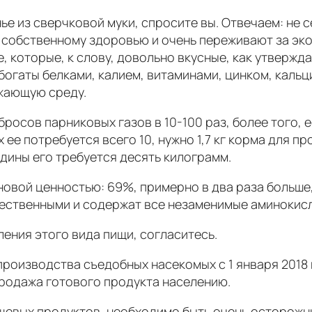
ье из сверчковой муки, спросите вы. Отвечаем: не с
 собственному здоровью и очень переживают за эко
, которые, к слову, довольно вкусные, как утверж
богаты белками, калием, витаминами, цинком, кальци
жающую среду.
осов парниковых газов в 10-100 раз, более того,
 ее потребуется всего 10, нужно 1,7 кг корма для п
дины его требуется десять килограмм.
вой ценностью: 69%, примерно в два раза больше, 
чественными и содержат все незаменимые аминокис
ения этого вида пищи, согласитесь.
роизводства съедобных насекомых с 1 января 2018 
продажа готового продукта населению.
ищевых продуктов, необходимо быть очень осторожн