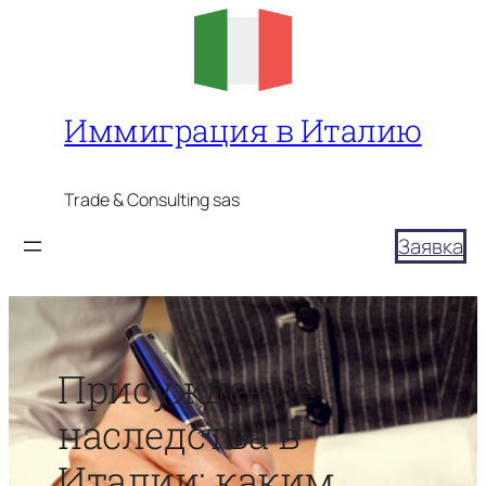
Перейти
к
содержимому
Иммиграция в Италию
Trade & Consulting sas
Заявка
Присуждение
наследства в
Италии: каким