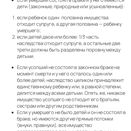
дети (законные, природные или усыновленные):
если ребенок один: половина имущества
отходит супруге, а другая половина — ребенку
умершего;
если детей двое или более: 1/3 часть
наследства отходит супруге, а остальные две
трети должны быть разделены поровну между
детьми.
Если усопший не состоял в законном браке на
момент смерти и у него осталось один или
более детей, наследство целиком принадлежит
единственному ребенку или, в равной степени,
делится между всеми детьми. Опять же, никакое
имущество усопшего не отходит его братьям,
сестрам или другим родственникам.
Если у умершего не было детей и он не состоял в
браке, но имеются другие прямые потомки
(внуки, правнуки), все имущество