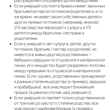
распределяется в равных долях между ними.
Если умерший состоял в браке и имеет законных
братьев/сестер/их потомков/родителей и, в то
же время, не имеет своих собственных детей и
других прямых потомков (например, внуков):
2/3 наследства переходят к супругу и 1/3
делятся между братьями, сестрами и
родителями.
Если у умершего нет супруга, детей, других
потомков, братьев / сестер и родителей, но
имеются в живых другие родственники —
бабушки и дедушки по отцовской и материнской
линии, его имущество будет разделено пополам
между предками по отцовской и материнской
линии. Если, однако, родственники принадлежат
к разным степеням родства (к примеру, дедушка
и прабабушка), все унаследует ближайший
предок (в данном случае, дед умершего).
Если умерший оставляет только родственников
от третьей до шестого степени родства, все
унаследуют наиболее близкие (к примеру,