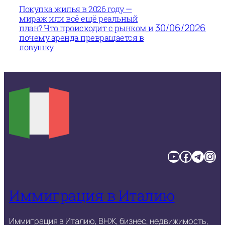
Покупка жилья в 2026 году —
мираж или всё ещё реальный
30/06/2026
план? Что происходит с рынком и
почему аренда превращается в
ловушку
YouTube
Facebook
Telegram
Instagram
Иммиграция в Италию
Иммиграция в Италию, ВНЖ, бизнес, недвижимость,