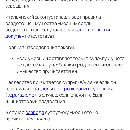
завещания.
Итальянский закон устанавливает правила
разделения имущества умерших среди
родственников в случаях, если
завещательный
документ
отсутствует.
Правила наследования таковы:
Если умерший оставляет только супругу и у него
нет детей и других близких родственников, все
имущество причитается ей.
Наследство причитается супруг-е/у даже если он
находился в
раздельном проживании с умершим
(separazione)
, в случае, если она/он не были
инициаторами разделения.
В случае
развода
супруг-е/у умершего не
причитается ничего.
Если умерший состоял в браке и у него имеются