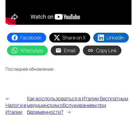
Facebook
Share on X
LinkedIn
WhatsApp
Email
Copy Link
Последнее обновление:
←
Как воспользоваться в Италии бесплатным
Налоги в
медицинским обслуживанием при
Италии
беременности?
→