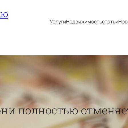
ию
Услуги
Недвижимость
статьи
Нов
ни полностью отменяет