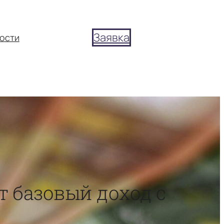
Заявка
ости
 базовый доход с