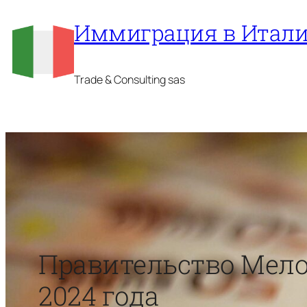
Перейти
Иммиграция в Итал
к
содержимому
Trade & Consulting sas
Правительство Мело
2024 года