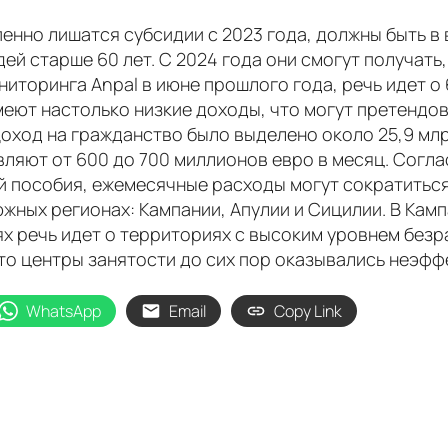
но лишатся субсидии с 2023 года, должны быть в во
й старше 60 лет. С 2024 года они смогут получать
иторинга Anpal в июне прошлого года, речь идет о 
меют настолько низкие доходы, что могут претендов
 Доход на гражданство было выделено около 25,9 мл
вляют от 600 до 700 миллионов евро в месяц. Согл
й пособия, ежемесячные расходы могут сократитьс
жных регионах: Кампании, Апулии и Сицилии. В Камп
чаях речь идет о территориях с высоким уровнем бе
что центры занятости до сих пор оказывались неэф
WhatsApp
Email
Copy Link