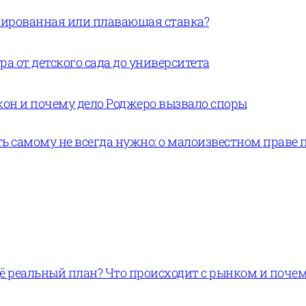
ксированная или плавающая ставка?
а от детского сада до университета
кон и почему дело Роджеро вызвало споры
ь самому не всегда нужно: о малоизвестном праве 
щё реальный план? Что происходит с рынком и поче