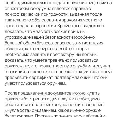
необходимых документов для получения лицензии на
огнестрельное оружие является справка о
психофизической пригодности, выданная после
тщательного обследования врачом из местного
органа здравоохранения. Кроме того, вы должны
доказать, что у вас есть веские причины,
угрожающие вашей безопасности (особенно
большой объем бизнеса, опасное занятие в таких
областях, как ювелирное дело), о которых
необходимо заявить в префектуру. Вы должны
доказать, что умеете правильно пользоваться
оружием: те, кто прошел военную службу или служил
в полиции, а также те, кто посещал секции тира, могут
предъявить сертификат, подтверждающий, что они
умеют пользоваться оружием.
После предъявления документов можно купить
оружие и боеприпасы: для покупки необходимо
обратиться в полицейское управление, заполнив
«Нулла оста» с указанием, какое именно оружие
будет куплено. После выполнения этих действий у