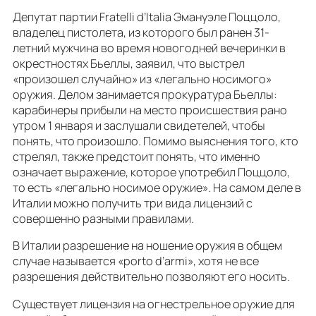
Депутат партии Fratelli d’Italia Эмануэле Поццоло,
владелец пистолета, из которого был ранен 31-
летний мужчина во время новогодней вечеринки в
окрестностях Бьеллы, заявил, что выстрел
«произошел случайно» из «легально носимого»
оружия. Делом занимается прокуратура Бьеллы:
карабинеры прибыли на место происшествия рано
утром 1 января и заслушали свидетелей, чтобы
понять, что произошло. Помимо выяснения того, кто
стрелял, также предстоит понять, что именно
означает выражение, которое употребил Поццоло,
то есть «легально носимое оружие». На самом деле в
Италии можно получить три вида лицензий с
совершенно разными правилами.
В Италии разрешение на ношение оружия в общем
случае называется «porto d’armi», хотя не все
разрешения действительно позволяют его носить.
Существует лицензия на огнестрельное оружие для