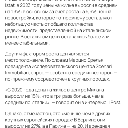
Istat, в 2023 году цены на жилье выросли в среднем
на 1,3%: в основном за счет роста на 5,6% цен на
новостройки, которые по-прежнему составляют
небольшую часть от общего количества
недвижимости, представленной на итальянском
рынке. В остальном цены оставались более или
менее стабильными.
Другим фактором роста цен является
местоположение. По словам Марцио Брелья,
президента исследовательского центра Scenari
Immobiliari, спрос — особенно среди инвесторов —
по-прежнему сосредоточен в крупных городах.
«С 2020 года цены на жилье в центре Милана
выросли на 15%, что в три раза больше, чем в
среднем по Италии», — говорит он в интервью Il Post.
Однако, отмечает он, это «меньше, чем в других
крупных европейских городах: В Берлине они
выросли на 27%, а в Париже — на 20. И арендная