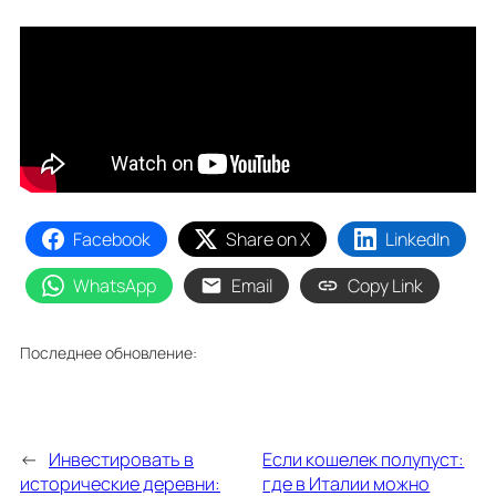
Facebook
Share on X
LinkedIn
WhatsApp
Email
Copy Link
Последнее обновление:
←
Инвестировать в
Если кошелек полупуст:
исторические деревни:
где в Италии можно