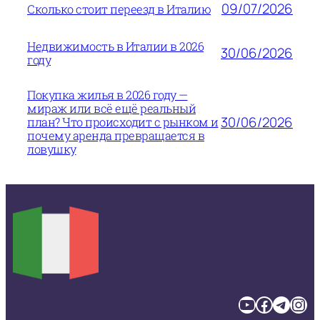
09/07/2026
Сколько стоит переезд в Италию
Недвижимость в Италии в 2026
30/06/2026
году
Покупка жилья в 2026 году —
мираж или всё ещё реальный
30/06/2026
план? Что происходит с рынком и
почему аренда превращается в
ловушку
YouTube
Facebook
Telegram
Instagram