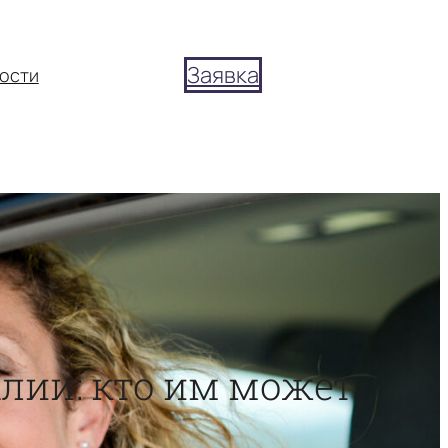
Заявка
ости
лии: кто им может