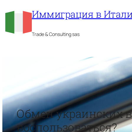
Перейти
Иммиграция в Итал
к
содержимому
Trade & Consulting sas
Обмен украинских в
воспользоваться?