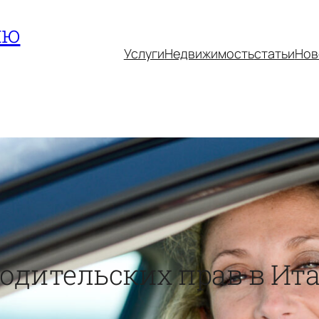
ию
Услуги
Недвижимость
статьи
Нов
одительских прав в Ита