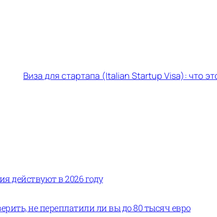
Виза для стартапа (Italian Startup Visa): что э
вия действуют в 2026 году
ерить, не переплатили ли вы до 80 тысяч евро