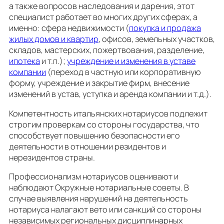
а также вопросов наследования и дарения, этот
специалист работает во многих других сферах, а
именно: сфера недвижимости (
покупка и продажа
жилых домов и квартир
, офисов, земельных участков,
складов, мастерских, пожертвования, разделение,
ипотека
и т.п.);
учреждение и изменения в уставе
компании
(переход в частную или корпоративную
форму, учреждение и закрытие фирм, внесение
изменений в устав, уступка и аренда компании и т.д.).
Компетентность итальянских нотариусов подлежит
строгим проверкам со стороны государства, что
способствует повышению безопасности его
деятельности в отношении резидентов и
нерезидентов страны.
Профессионализм нотариусов оценивают и
наблюдают Окружные нотариальные советы. В
случае выявления нарушений на деятельность
нотариуса налагают вето или санкций со стороны
независимых региональных дисциплинарных