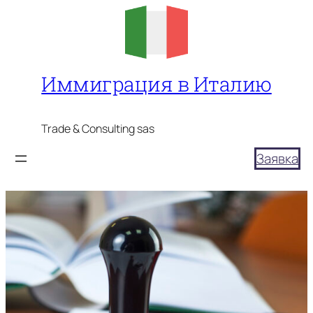
Перейти
к
содержимому
Иммиграция в Италию
Trade & Consulting sas
Заявка