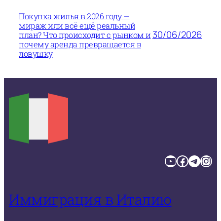
Покупка жилья в 2026 году —
мираж или всё ещё реальный
30/06/2026
план? Что происходит с рынком и
почему аренда превращается в
ловушку
YouTube
Facebook
Telegram
Instagram
Иммиграция в Италию