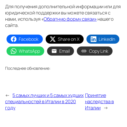
Для получения дополнительной информации или для
юридической поддержки вы можете связаться с
нами, используя «
Обратную форму связи»
нашего
сайта.
Facebook
Share on X
LinkedIn
WhatsApp
Email
Copy Link
Последнее обновление:
←
5 самых лучших и 5 самых худших
Принятие
специальностей в Италии в 2020
наследства в
году
Италии
→