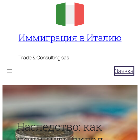
Перейти
к
содержимому
Иммиграция в Италию
Trade & Consulting sas
Заявка
Наследство: как
получить вклад