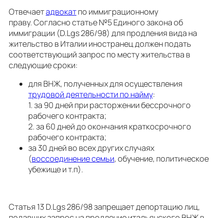
Отвечает
адвокат
по иммиграционному
праву. Согласно статье №5 Единого закона об
иммиграции (D.Lgs 286/98) для продления вида на
жительство в Италии иностранец должен подать
соответствующий запрос по месту жительства в
следующие сроки:
для ВНЖ, полученных для осуществления
трудовой деятельности по найму
:
1. за 90 дней при расторжении бессрочного
рабочего контракта;
2. за 60 дней до окончания краткосрочного
рабочего контракта;
за 30 дней во всех других случаях
(
воссоединение семьи
, обучение, политическое
убежище и т.п).
Статья 13 D.Lgs 286/98 запрещает депортацию лиц,
подавших запрос на продление итальянского ВНЖ в