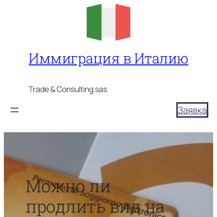
Перейти
к
содержимому
Иммиграция в Италию
Trade & Consulting sas
Заявка
Можно ли
продлить вид на