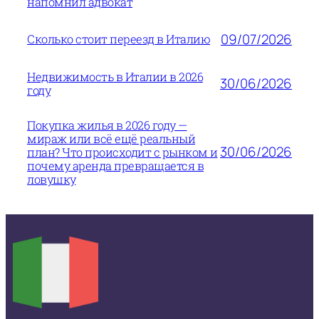
напомнил адвокат
09/07/2026
Сколько стоит переезд в Италию
Недвижимость в Италии в 2026
30/06/2026
году
Покупка жилья в 2026 году —
мираж или всё ещё реальный
30/06/2026
план? Что происходит с рынком и
почему аренда превращается в
ловушку