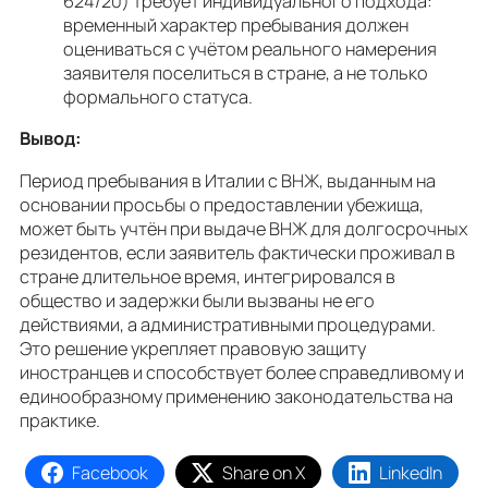
624/20) требует индивидуального подхода:
временный характер пребывания должен
оцениваться с учётом реального намерения
заявителя поселиться в стране, а не только
формального статуса.
Вывод:
Период пребывания в Италии с ВНЖ, выданным на
основании просьбы о предоставлении убежища,
может быть учтён при выдаче ВНЖ для долгосрочных
резидентов, если заявитель фактически проживал в
стране длительное время, интегрировался в
общество и задержки были вызваны не его
действиями, а административными процедурами.
Это решение укрепляет правовую защиту
иностранцев и способствует более справедливому и
единообразному применению законодательства на
практике.
Facebook
Share on X
LinkedIn