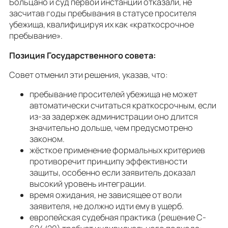
Больцано и суд первой инстанции отказали, не
засчитав годы пребывания в статусе просителя
убежища, квалифицируя их как «краткосрочное
пребывание».
Позиция Государственного совета:
Совет отменил эти решения, указав, что:
пребывание просителей убежища не может
автоматически считаться краткосрочным, если
из-за задержек администрации оно длится
значительно дольше, чем предусмотрено
законом.
жёсткое применение формальных критериев
противоречит принципу эффективности
защиты, особенно если заявитель доказал
высокий уровень интеграции.
время ожидания, не зависящее от воли
заявителя, не должно идти ему в ущерб.
европейская судебная практика (решение C-