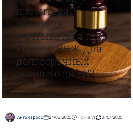
просителя
убежища
учитываться при
выдаче ВНЖ для
долгосрочных
резидентов ЕС?
Антон Гросс
24/06/2025
1-2 минут
01/07/2025