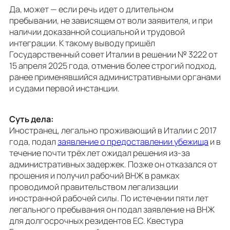
Да, может — если речь идет о длительном
пребывании, не зависящем от воли заявителя, и при
наличии доказанной социальной и трудовой
интеграции. К такому выводу пришёл
Государственный совет Италии в решении № 3222 от
15 апреля 2025 года, отменив более строгий подход,
ранее применявшийся административными органами
и судами первой инстанции.
Суть дела:
Иностранец, легально проживающий в Италии с 2017
года, подал
заявление о предоставлении убежища
и в
течение почти трёх лет ожидал решения из-за
административных задержек. Позже он отказался от
прошения и получил рабочий ВНЖ в рамках
проводимой правительством легализации
иностранной рабочей силы. По истечении пяти лет
легального пребывания он подал заявление на ВНЖ
для долгосрочных резидентов ЕС. Квестура