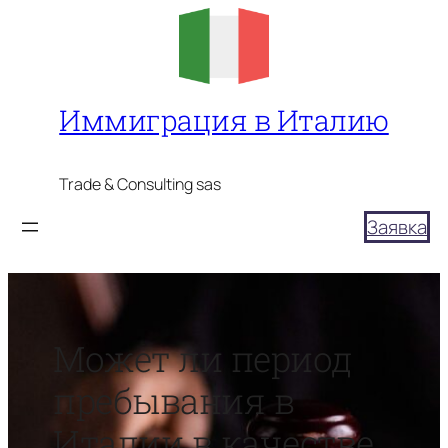
Перейти
к
содержимому
Иммиграция в Италию
Trade & Consulting sas
Заявка
Может ли период
пребывания в
Италии в качестве