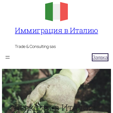
Перейти
к
содержимому
Иммиграция в Италию
Trade & Consulting sas
Заявка
Легко ли в Италии