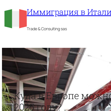
Перейти
Иммиграция в Итал
к
содержимому
Trade & Consulting sas
Куда в Европе можно
2025 году?