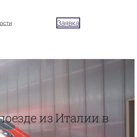
Заявка
ости
поезде из Италии в