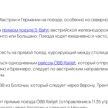
Австрии и Германии на поезде, особенно из северн
а
прямом поезде S-Bahn
австрийской железнодорожн
нто или Больцано. Поезда ходят ежедневно и часто,
сесть на прямой поезд, курсирующий между столице
аться однодневным
рейсом ÖBB Railjet
, который отпра
но и Бреннеро, следует по австрийским направления
ны.
BB из Болоньи, который следует через Верону, Трент
рямые поезда ÖBB Railjet (отправление в 11.35 утр
оходят через Австрию и следуют в Мюнхен.