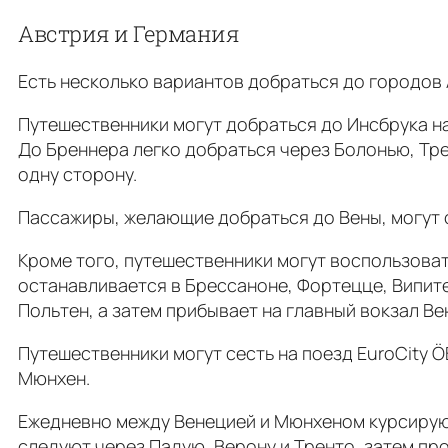
Австрия и Германия
Есть несколько вариантов добраться до городов 
Путешественники могут добраться до Инсбрука н
До Бреннера легко добраться через Болонью, Тре
одну сторону.
Пассажиры, желающие добраться до Вены, могут 
Кроме того, путешественники могут воспользов
останавливается в Брессаноне, Фортецце, Випите
Польтен, а затем прибывает на главный вокзал Ве
Путешественники могут сесть на поезд EuroCity Ö
Мюнхен.
Ежедневно между Венецией и Мюнхеном курсируют п
следуют через Падую, Верону и Тренто, затем пр