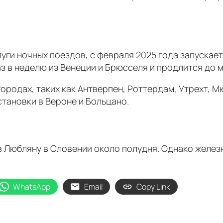
уги ночных поездов, с февраля 2025 года запуска
з в неделю из Венеции и Брюсселя и продлится до м
родах, таких как Антверпен, Роттердам, Утрехт, Мю
становки в Вероне и Больцано.
в Любляну в Словении около полудня. Однако желе
WhatsApp
Email
Copy Link