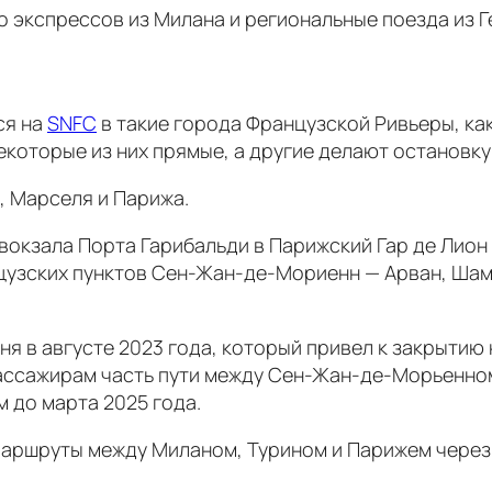
 экспрессов из Милана и региональные поезда из Г
ся на
SNFC
в такие города Французской Ривьеры, как
которые из них прямые, а другие делают остановку
, Марселя и Парижа.
 вокзала Порта Гарибальди в Парижский Гар де Лио
анцузских пунктов Сен-Жан-де-Мориенн — Арван, Ша
ня в августе 2023 года, который привел к закрыти
сажирам часть пути между Сен-Жан-де-Морьенном и
м до марта 2025 года.
ршруты между Миланом, Турином и Парижем через 