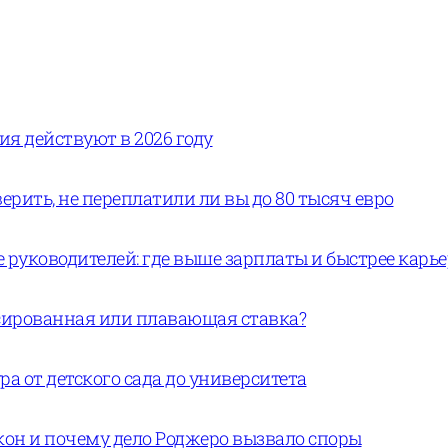
вия действуют в 2026 году
ерить, не переплатили ли вы до 80 тысяч евро
руководителей: где выше зарплаты и быстрее карь
ксированная или плавающая ставка?
а от детского сада до университета
кон и почему дело Роджеро вызвало споры