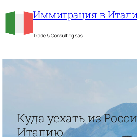
Перейти
Иммиграция в Итал
к
содержимому
Trade & Consulting sas
Куда уехать из Росс
Италию