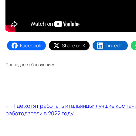
Facebook
Share on X
LinkedIn
Последнее обновление:
←
Где хотят работать итальянцы: лучшие компан
работодатели в 2022 году