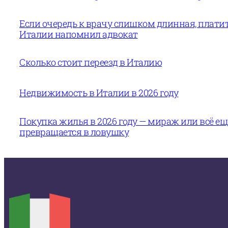
Если очередь к врачу слишком длинная, платит
Италии напомнил адвокат
Сколько стоит переезд в Италию
Недвижимость в Италии в 2026 году
Покупка жилья в 2026 году — мираж или всё е
превращается в ловушку