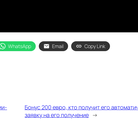
WhatsApp
Email
Copy Link
ии-
Бонус 200 евро, кто получит его автомати
заявку на его получение
→