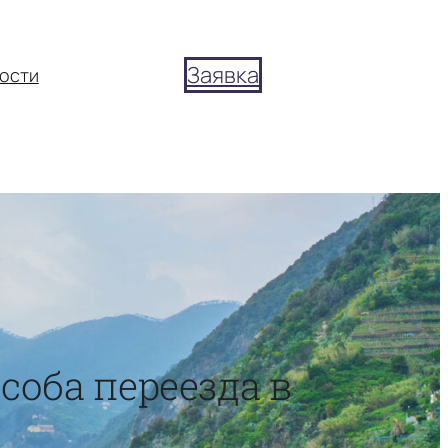
Заявка
ости
соба переезда в