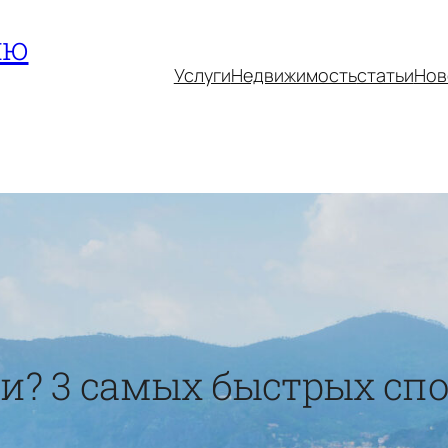
ию
Услуги
Недвижимость
статьи
Нов
ии? 3 самых быстрых спо